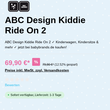
ABC Design Kiddie
Ride On 2
ABC Design Kiddie Ride On 2 ✓ Kinderwagen, Kindersitze &
mehr ✓ jetzt bei babybrands.de kaufen!
69,90 €*
%
79,90 €*
(12.52% gespart)
Preise inkl. MwSt. zzgl. Versandkosten
Durchschnittliche Bewertung von 0 von 5 Sternen
Bewerten
Sofort verfügbar, Lieferzeit: 1-3 Tage