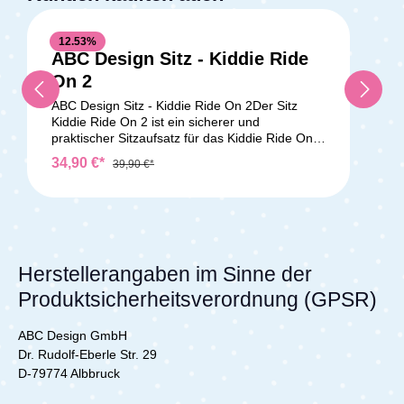
Lieferumfang: 1x ABC Design Sitz Kiddie Ride
On 2
12.53
%
ABC Design Sitz - Kiddie Ride
On 2
ABC Design Sitz - Kiddie Ride On 2Der Sitz
Kiddie Ride On 2 ist ein sicherer und
praktischer Sitzaufsatz für das Kiddie Ride On
2. Er ist einfach zu befestigen und auf Wunsch
34,90 €*
39,90 €*
schnell wieder abzunehmen. Egal wo du
unterwegs bist, wenn dein Kind zu müde zum
gehen ist, bietet der Sitz die ideale Möglichkeit
für eine kurze Pause. Für zusätzliche Sicherheit
sorgt der Griff an der Sitzeinheit. Technische
Daten: Maximales Gewicht: 20 kg Komaptibel
mit: Kiddie Ride On 2 Produktgewicht: 0,4 kg
Herstellerangaben im Sinne der
Lieferumfang: 1x ABC Design Sitz Kiddie Ride
Produktsicherheitsverordnung (GPSR)
On 2
ABC Design GmbH
Dr. Rudolf-Eberle Str. 29
D-79774 Albbruck