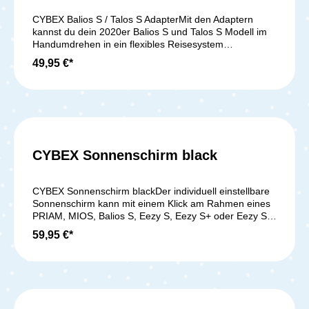
CYBEX Balios S / Talos S AdapterMit den Adaptern
kannst du dein 2020er Balios S und Talos S Modell im
Handumdrehen in ein flexibles Reisesystem
verwandeln. Einfach die Adapter auf das
49,95 €*
Kinderwagengestell klicken, die Babyschale darauf
anbringen und fertig! Geeignet für: Cybex Aton, Aton B
i-Size, Aton 2, Aton 3, Aton 3s, Aton 4, Aton 5, Aton Q,
Aton Q i-Size, Aton M, Aton M i-Size Cybex Cloud Q,
Cloud Z i-Size gb Idan gb Artio Lieferumfang: 1x Paar
Babyschalen Adapter für den Cybex Balios S und Talos
S
CYBEX Sonnenschirm black
CYBEX Sonnenschirm blackDer individuell einstellbare
Sonnenschirm kann mit einem Klick am Rahmen eines
PRIAM, MIOS, Balios S, Eezy S, Eezy S+ oder Eezy S
Twist befestigt werden und schützt dein Kind mit einem
59,95 €*
Sonnenschutzfaktor von USF 50+. Lieferumfang: 1x
CYBEX Sonnenschirm in schwarz