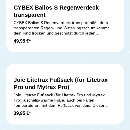
CYBEX Balios S Regenverdeck
transparent
CYBEX Balios S Regenverdeck transparentMit dem
transparenten Regen- und Witterungsschutz kommt
dein Kind trocken und geschützt durch jeden
Wolkenbruch. Geeignet für: Cybex Balios S
49,95 €*
Kinderwagen Lieferumfang: 1x Regenverdeck
transparent Hinweis: Bitte beachte, dass dieses
Angebot KEINEN Kinderwagen (Sitzeinheit, Rahmen
oder ähnliches) beinhaltet.
Joie Litetrax Fußsack (für Litetrax
Pro und Mytrax Pro)
Joie Litetrax Fußsack (für Litetrax Pro und Mytrax
Pro)Kuschelig-warme Füße, auch bei kalten
Temperaturen, mit dem Fußsack von Joie. Dieser
Fußsack ist eigens für den Joie Litetrax entwickelt. Ein
39,95 €*
strapazierfähiges Innenmaterial aus Polyester hält dein
Kind warm und es fühlt sich super wohl. Der Fußsack
wird mit einer Klettlasche und Gurtschlitzen im