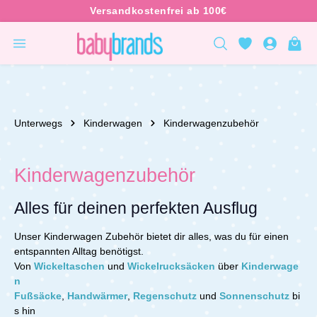
inhalt springen
Unterwegs
Kinderwagen
Kinderwagenzubehör
Kinderwagenzubehör
Alles für deinen perfekten Ausflug
Unser Kinderwagen Zubehör bietet dir alles, was du für einen
entspannten Alltag benötigst.
Von
Wickeltaschen
und
Wickelrucksäcken
über
Kinderwage
n
Fußsäcke
,
Handwärmer
,
Regenschutz
und
Sonnenschutz
bi
s hin