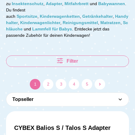
zu
Insektenschutz
,
Adapter
,
Mitfahrbrett
und
Babywannen
.
Du findest
auch
Sportsitze
,
Kinderwagenketten
,
Getränkehalter
,
Handy
halter
,
Kinderwagenlichter
,
Reinigungsmittel
,
Matratzen
,
Sc
hläuche
und
Lammfell für Babys
.
Entdecke jetzt das
passende Zubehör für deinen Kinderwagen!
Filter
1
2
3
4
5
CYBEX Balios S / Talos S Adapter