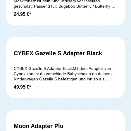
Moskitonetz ist dein Kind wirksam vor Insekten
geschützt. Passend für: Bugaboo Butterfly / Butterfly 2
Bugaboo Donkey / Donkey 2 / Donkey 3 Bugaboo
24,95 €*
Dragonfly Bugaboo Fox / Fox 2 / Fox
3Lieferumfang:1x Bugaboo Butterfly/Dragonfly
Moskitonetz
CYBEX Gazelle S Adapter Black
CYBEX Gazelle S Adapter BlackMit dem Adapter von
Cybex kannst du verschiede Babyschalen an deinem
Kinderwagen Gazelle S befestigen und ihn so als
praktisches Travelsystem nutzen. Auf das Gestell
49,95 €*
können sämtliche Babyschalen des Herstellers
problemlos angebracht werden. Geeignet für folgende
Babyschalen: - für alle Cybex Babyschalen Geeignet
für folgende Kinderwagen: - Cybex Gazelle S- Cybex e-
Gazelle S Lieferumfang: 1x Adapterset für Gazelle S
Rahmen
Moon Adapter PÌu