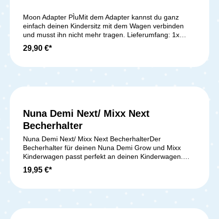
Moon Adapter PÌuMit dem Adapter kannst du ganz
einfach deinen Kindersitz mit dem Wagen verbinden
und musst ihn nicht mehr tragen. Lieferumfang: 1x
Moon Adapter PÌu
29,90 €*
Nuna Demi Next/ Mixx Next
Becherhalter
Nuna Demi Next/ Mixx Next BecherhalterDer
Becherhalter für deinen Nuna Demi Grow und Mixx
Kinderwagen passt perfekt an deinen Kinderwagen.
Damit hast du ab jetzt auf euren Spaziergängen
19,95 €*
problemlos deine Getränke oder die deines Kindes
immer einfach griffbereit. Der Becherhalter lässt sich
leicht an der Schiebestange des Kinderwagens
befestigen. Lieferumfang: 1x Nuna Becherhalter für
Demi Grow/ Nuna Demi Next/ Mixx Kinderwagen