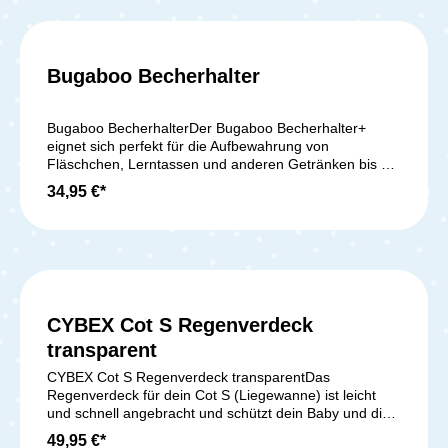
Handumdrehen an deinen Litetrax befestigt. Der
farblich passende Fußsack für deinen Joie Litetrax
Kinderwagen hält dein Kind im Winter und an
Übergangstagen schön warm. Technische Daten:
Bugaboo Becherhalter
Maße (LxBxH): 80 cm x 35 cm x 44 cm Material: 100%
Durchschnittliche Bewer
Polyester Maschinenwaschbar bis 30° Lieferumfang:
1x Joie Litetrax Fußsack in der Farbe Shale
Bugaboo BecherhalterDer Bugaboo Becherhalter+
eignet sich perfekt für die Aufbewahrung von
Fläschchen, Lerntassen und anderen Getränken bis zu
einer Menge von 500 ml. Er lässt sich am Schiebebügel
34,95 €*
anbringen und bietet jederzeit einen einfachen Zugriff
auf deine Getränke (ACHTUNG: nicht für Heißgetränke
geeignet). Lieferumfang: 1x Becherhalter+
(Becherhalteradapter inbegriffen) Der Becherhalter+ ist
passend für alle Bugaboo Kinderwagen Modelle
CYBEX Cot S Regenverdeck
transparent
CYBEX Cot S Regenverdeck transparentDas
Regenverdeck für dein Cot S (Liegewanne) ist leicht
und schnell angebracht und schützt dein Baby und die
Wanne vor Regen und Wind. Lieferumfang: 1x Cybex
49,95 €*