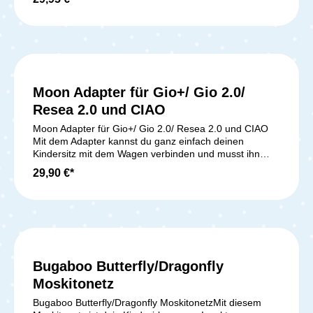
Kinderwagen befestigen.Kompatibel mit:Priam / e-
PriamMios / CoyaBalios S-Line / Talos S-LineMelio /
Melio CarbonGazelle SEezy S-Line / Beezy
Lieferumfang: 1x Becherhalter in schwarz
Moon Adapter für Gio+/ Gio 2.0/
Resea 2.0 und CIAO
Moon Adapter für Gio+/ Gio 2.0/ Resea 2.0 und CIAO
Mit dem Adapter kannst du ganz einfach deinen
Kindersitz mit dem Wagen verbinden und musst ihn
nicht mehr tragen. Lieferumfang: 1x Moon Adapter
29,90 €*
für Gio+/ Gio 2.0/ Resea 2.0 und CIAO
Bugaboo Butterfly/Dragonfly
Moskitonetz
Bugaboo Butterfly/Dragonfly MoskitonetzMit diesem