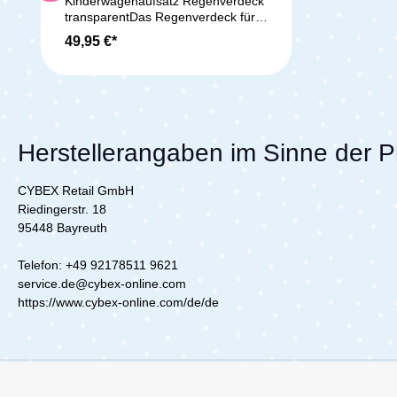
Kinderwagenaufsatz Regenverdeck
transparent
transparentDas Regenverdeck für
dein Gazelle S Cot (Liegewanne) ist
49,95 €*
leicht und schnell angebracht und
schützt dein Baby und die Wanne
vor Regen und Wind. Geeignet für:
Cybex Gazelle S und e-Gazelle S
Kinderwagen Lieferumfang: 1x
Regenverdeck transparent Hinweis:
Bitte beachte, dass dieses Angebot
Herstellerangaben im Sinne der 
KEINEN Kinderwagen (Liegewanne,
Rahmen oder ähnliches)
CYBEX Retail GmbH
beinhaltet.
Riedingerstr. 18
95448 Bayreuth
Telefon: +49 92178511 9621
service.de@cybex-online.com
https://www.cybex-online.com/de/de