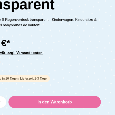
nsparent
 S Regenverdeck transparent - Kinderwagen, Kindersitze &
ei babybrands.de kaufen!
 €*
MwSt. zzgl. Versandkosten
che Bewertung von 0 von 5 Sternen
g in 10 Tagen, Lieferzeit 1-3 Tage
Anzahl: Gib den gewünschten Wert ein oder
In den Warenkorb