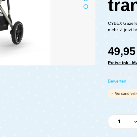
tra
CYBEX Gazelle
mehr ✓ jetzt b
49,95
Preise inkl. 
Durchschnittli
Bewerten
Versandferti
Produkt 