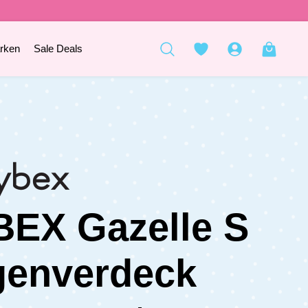
rken
Sale Deals
EX Gazelle S
genverdeck