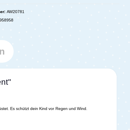
er:
AW20781
958958
n
nt"
stet. Es schützt dein Kind vor Regen und Wind.