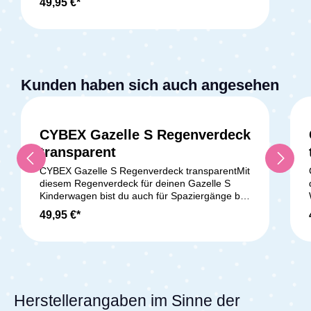
49,95 €*
schützt dein Kind vor Regen und Wind.
Geeignet für: Cybex Gazelle S und e-Gazelle S
Kinderwagen Lieferumfang: 1x Regenverdeck
transparent Hinweis: Bitte beachte, dass dieses
Angebot KEINEN Kinderwagen (Sitzeinheit,
Rahmen oder ähnliches) beinhaltet.
Kunden haben sich auch angesehen
CYBEX Gazelle S Regenverdeck
transparent
CYBEX Gazelle S Regenverdeck transparentMit
diesem Regenverdeck für deinen Gazelle S
Kinderwagen bist du auch für Spaziergänge bei
schlechtem Wetter bestens ausgerüstet. Es
49,95 €*
schützt dein Kind vor Regen und Wind.
Geeignet für: Cybex Gazelle S und e-Gazelle S
Kinderwagen Lieferumfang: 1x Regenverdeck
transparent Hinweis: Bitte beachte, dass dieses
Angebot KEINEN Kinderwagen (Sitzeinheit,
Rahmen oder ähnliches) beinhaltet.
Herstellerangaben im Sinne der