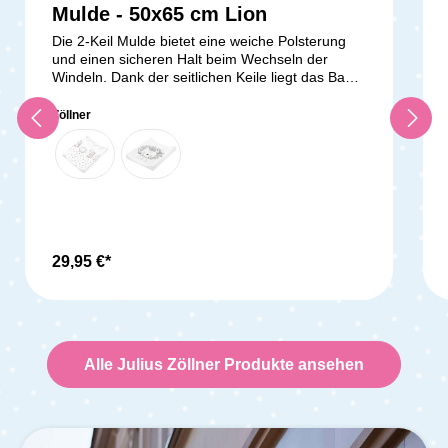
Mulde - 50x65 cm Lion
Die 2-Keil Mulde bietet eine weiche Polsterung
und einen sicheren Halt beim Wechseln der
Windeln. Dank der seitlichen Keile liegt das Baby
auch auf schmalen Wickeltischen sicher. Die
Folie im liebevoll gestalteten Design ist
Zöllner
phthalatfrei und zugleich praktisch und
pflegeleicht. Die Mulde ist in den Größen 50x65
cm, 60x71 cm und 50x75 cm (Breite x Tiefe)
erhältlich. Die phthalatfreie und pflegeleichte
Folie kann einfach feucht abgewischt werden. Die
Füllung besteht aus Polyetherschaum mit einem
2-seitigen Keil für einen besseren Halt beim
Wickeln. Die Mulde ist besonders strapazierfähig.
29,95 €*
Es sollte vermieden werden, dass sie mit Baby-Öl
sowie chemischen oder alkoholhaltigen Reinigern
in Kontakt kommt. Zur Reinigung sollte
ausschließlich ein feuchtes Tuch mit Neutralseife
verwendet werden. Die Mulde ist zertifiziert mit
Alle Julius Zöllner Produkte ansehen
Standard 100 by OEKO-
TEX®.Lieferumfang:1x Zöllner Wickelauflage
Lion