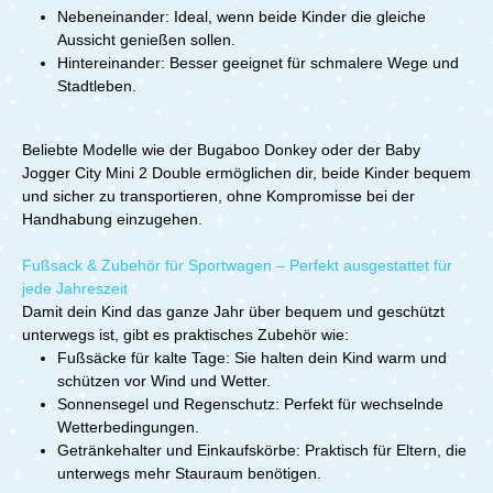
bleibt kompakt, ohne dass der Sitz den Boden berührt.
Adaptern) Babyschalen
Nebeneinander:
Ideal, wenn beide Kinder die gleiche
Der ausziehbare, verstärkte Einkaufskorb bietet Platz
Adapter GetränkehalterLieferumfang:1x CYBEX e
für Einkäufe oder Zubehör bis zu 7 kg – ideal für
Aussicht genießen sollen.
Gazelle S Moon Black1x CYBEX Gazelle Cot Moon
längere Ausflüge.Der Switch Kinderwagen vereint
Hintereinander: Besser geeignet für schmalere Wege und
Black
modernes Design, innovative Technik und höchste
Stadtleben.
(Babywanne)Einkaufskorb Spielbügel Sonnenverdeck
Alltagstauglichkeit. Wenn du einen wendigen, sicheren
Batterie & Ladegerät Bedienungsanleitung
und komfortablen Buggy suchst, der sich deinem Leben
anpasst, ist der Switch die perfekte Wahl.Technische
Beliebte Modelle wie der Bugaboo Donkey oder der Baby
Details: Gewicht: 10,7 kgFaltmaß: B 51 x H 74 x 40,5
Jogger City Mini 2 Double ermöglichen dir, beide Kinder bequem
cmab Geburt bis max. 22 kg Lieferumfang: 1x PEG
und sicher zu transportieren, ohne Kompromisse bei der
SwitchFußsack
Handhabung einzugehen.
Fußsack & Zubehör für Sportwagen – Perfekt ausgestattet für
jede Jahreszeit
Damit dein Kind das ganze Jahr über bequem und geschützt
unterwegs ist, gibt es praktisches Zubehör wie:
Fußsäcke für kalte Tage: Sie halten dein Kind warm und
schützen vor Wind und Wetter.
Sonnensegel und Regenschutz: Perfekt für wechselnde
Wetterbedingungen.
Getränkehalter und Einkaufskörbe: Praktisch für Eltern, die
unterwegs mehr Stauraum benötigen.