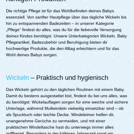
und verstauen – perfekt für Eltern, die Platz sparen
möchten. Extra-Sicherheit für Dein Baby: Der
Die richtige Pflege ist für das Wohlbefinden deines Babys
rutschfeste Boden sorgt für Stabilität, während der
wärmeempfindliche Stöpsel die Wassertemperatur
essenziell. Von sanfter Hautpflege über das tägliche Wickeln bis
kontrolliert. Der separat erhältliche
hin zu entspannenden Badezeiten – in unserer Kategorie
Neugeborenenaufsatz macht das Baden noch
„Pflege“ findest du alles, was du für die liebevolle Versorgung
bequemer für Dein Baby und gibt zusätzlichen
deines Kindes benötigst. Unsere Unterkategorien Wickeln, Baby
Halt. Perfekt für moderne Familien Das Stokke Flexi
Pflegeartikel, Badezubehör und Beruhigung bieten dir
Bath sandy beige ist leicht, faltbar und sicher – ideal für
hochwertige Produkte, die den Alltag erleichtern und für das
den Alltag und unterwegs. Hol Dir jetzt die perfekte
Babybadewanne für komfortable & entspannte
Wohl deines Babys sorgen.
Bademomente!Technische Daten: Produktgewicht: 1,3
kg Produktmaße (L x H x B): 66 cm x 24 cm x 30 cm
Maße des zusammengefalteten Produkts (L x H x B):
63 cm x 24 cm x 10 cm Geeignet für Kinder im Alter
Wickeln
– Praktisch und hygienisch
von: 0 - 48 Monaten Materialien: PP+TPE
Lieferumfang: 1x Stokke Flexi Bath sandy beige
Das Wickeln gehört zu den täglichen Routinen mit einem Baby.
Damit du bestens ausgestattet bist, findest du bei uns alles, was
du benötigst: Wickelauflagen sorgen für eine weiche und sichere
Unterlage, während Mullwindeln vielseitig einsetzbar sind – ob
als Spucktuch oder leichte Decke. Windeleimer helfen dir,
unangenehme Gerüche zu vermeiden, und mit einer
praktischen Windeltasche hast du unterwegs immer alles
griffbereit. Besonders in der kälteren Jahreszeit sorgt ein