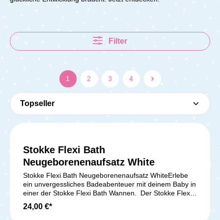
Filter
1
2
3
4
Stokke Flexi Bath
Durchschnittliche Bewer
Neugeborenenaufsatz White
Stokke Flexi Bath Neugeborenenaufsatz WhiteErlebe
ein unvergessliches Badeabenteuer mit deinem Baby in
einer der Stokke Flexi Bath Wannen. Der Stokke Flexi
Bath Neugeborenenaufsatz sorgt dafür, dass dein Baby
24,00 €*
unbeschreiblich schöne Bademomente genießen kann.
Mit ihm bist du deinem Schatz nah und ihr könnt