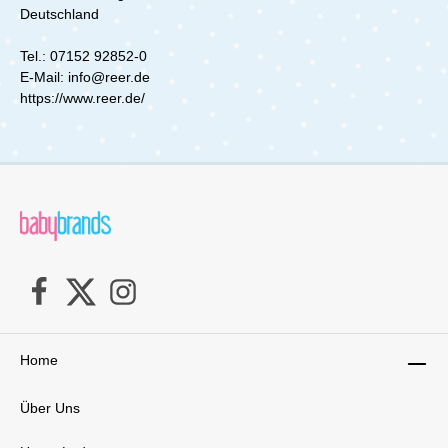
Auslaufen zu verhindern. Dieses Set ist eine
Deutschland
ideale Ergänzung zu PHILIPS AVENT
Milchpumpen und Saugern. Die Lagerung der
Tel.: 07152 92852-0
Muttermilch im Kühl- oder Gefrierschrank
erfolgt ohne Bedenken, da die Becher sicher
E-Mail: info@reer.de
verschlossen sind. Wenn die Becher nicht in
https://www.reer.de/
Gebrauch sind, können sie platzsparend
gestapelt werden, was sie ideal für unterwegs
macht.Lieferumfang:Mehrwegbecher für
Muttermilch
Home
Über Uns