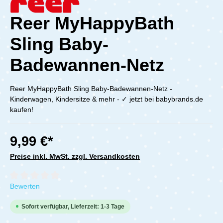
Reer MyHappyBath
Sling Baby-
Badewannen-Netz
Reer MyHappyBath Sling Baby-Badewannen-Netz -
Kinderwagen, Kindersitze & mehr - ✓ jetzt bei babybrands.de
kaufen!
9,99 €*
Preise inkl. MwSt. zzgl. Versandkosten
Durchschnittliche Bewertung von 0 von 5 Sternen
Bewerten
Sofort verfügbar, Lieferzeit: 1-3 Tage