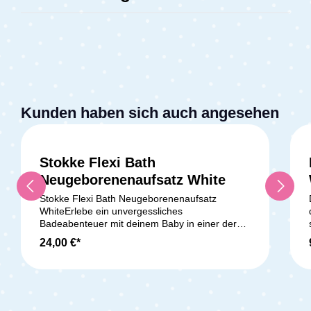
Kunden haben sich auch angesehen
Stokke Flexi Bath
Durchschnittliche Bewertung v
Neugeborenenaufsatz White
Stokke Flexi Bath Neugeborenenaufsatz
WhiteErlebe ein unvergessliches
Badeabenteuer mit deinem Baby in einer der
Stokke Flexi Bath Wannen. Der Stokke Flexi
24,00 €*
Bath Neugeborenenaufsatz sorgt dafür, dass
dein Baby unbeschreiblich schöne
Bademomente genießen kann. Mit ihm bist du
deinem Schatz nah und ihr könnt behagliche
Badeabenteur miteinander erleben. Das Design
ist auf die Körperform deines Babys abgestimmt