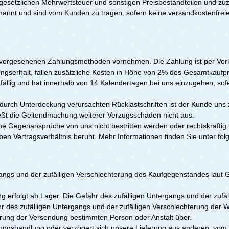
n gesetzlichen Mehrwertsteuer und sonstigen Preisbestandteilen und z
nt und sind vom Kunden zu tragen, sofern keine versandkostenfreie Li
vorgesehenen Zahlungsmethoden vornehmen. Die Zahlung ist per Vorka
ngserhalt, fallen zusätzliche Kosten in Höhe von 2% des Gesamtkaufpr
 fällig und hat innerhalb von 14 Kalendertagen bei uns einzugehen, so
urch Unterdeckung verursachten Rücklastschriften ist der Kunde uns z
eßt die Geltendmachung weiterer Verzugsschäden nicht aus.
Gegenansprüche von uns nicht bestritten werden oder rechtskräftig fe
ben Vertragsverhältnis beruht. Mehr Informationen finden Sie unter f
ngs und der zufälligen Verschlechterung des Kaufgegenstandes laut G
ng erfolgt ab Lager. Die Gefahr des zufälligen Untergangs und der zuf
 des zufälligen Untergangs und der zufälligen Verschlechterung der Wa
hrung der Versendung bestimmten Person oder Anstalt über.
ngshandlung oder verzögert sich unsere Lieferung aus anderen, vom K