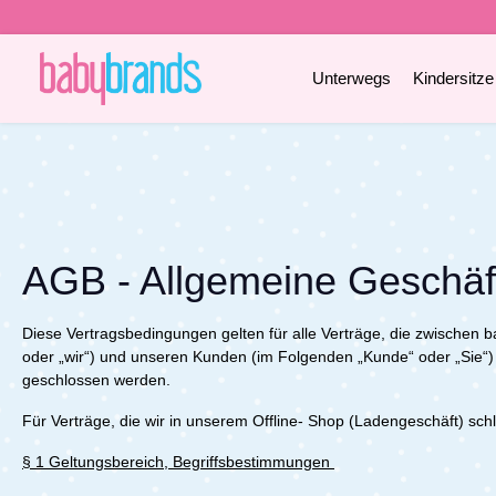
e springen
Zur Hauptnavigation springen
Unterwegs
Kindersitze
AGB -
Allgemeine Geschä
Diese Vertragsbedingungen gelten für alle Verträge, die zwischen
oder „wir“) und unseren Kunden (im Folgenden „Kunde“ oder „Sie“)
geschlossen werden.
Für Verträge, die wir in unserem Offline- Shop (Ladengeschäft) sc
§ 1 Geltungsbereich, Begriffsbestimmungen