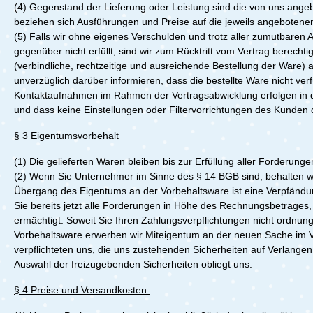
(4)
Gegenstand der Lieferung oder Leistung sind die von uns angeb
beziehen sich Ausführungen und Preise auf die jeweils angebotenen 
(5)
Falls wir ohne eigenes Verschulden und trotz aller zumutbaren An
gegenüber nicht erfüllt, sind wir zum Rücktritt vom Vertrag berech
(verbindliche, rechtzeitige und ausreichende Bestellung der Ware) 
unverzüglich darüber informieren, dass die bestellte Ware nicht ver
Kontaktaufnahmen im Rahmen der Vertragsabwicklung erfolgen in der
und dass keine Einstellungen oder Filtervorrichtungen des Kunde
§ 3 Eigentumsvorbehalt
(1)
Die gelieferten Waren bleiben bis zur Erfüllung aller Forderun
(2)
Wenn Sie Unternehmer im Sinne des § 14 BGB sind, behalten wir
Übergang des Eigentums an der Vorbehaltsware ist eine Verpfändung
Sie bereits jetzt alle Forderungen in Höhe des Rechnungsbetrages
ermächtigt. Soweit Sie Ihren Zahlungsverpflichtungen nicht ordn
Vorbehaltsware erwerben wir Miteigentum an der neuen Sache im V
verpflichteten uns, die uns zustehenden Sicherheiten auf Verlangen 
Auswahl der freizugebenden Sicherheiten obliegt uns.
§ 4 Preise und Versandkosten