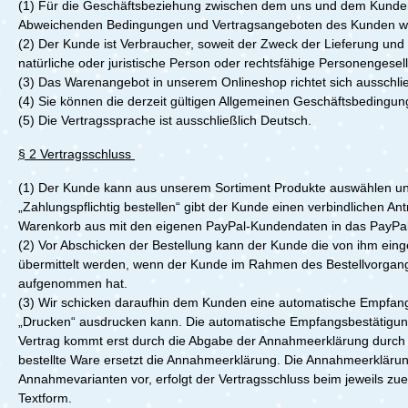
(1)
Für die Geschäftsbeziehung zwischen dem uns und dem Kunden g
Abweichenden Bedingungen und Vertragsangeboten des Kunden wir
(
2)
Der Kunde ist Verbraucher, soweit der Zweck der Lieferung und 
natürliche oder juristische Person oder rechtsfähige Personengesel
(3)
Das Warenangebot in unserem Onlineshop richtet sich ausschließ
(4)
Sie können die derzeit gültigen Allgemeinen Geschäftsbedingun
(5)
Die Vertragssprache ist ausschließlich Deutsch.
§ 2 Vertragsschluss
(1)
Der Kunde kann aus unserem Sortiment Produkte auswählen und 
„Zahlungspflichtig bestellen“ gibt der Kunde einen verbindlichen 
Warenkorb aus mit den eigenen PayPal-Kundendaten in das PayPal-Ko
(2)
Vor Abschicken der Bestellung kann der Kunde die von ihm ein
übermittelt werden, wenn der Kunde im Rahmen des Bestellvorgang
aufgenommen hat.
(3)
Wir schicken daraufhin dem Kunden eine automatische Empfangsb
„Drucken“ ausdrucken kann. Die automatische Empfangsbestätigung 
Vertrag kommt erst durch die Abgabe der Annahmeerklärung durch u
bestellte Ware ersetzt die Annahmeerklärung. Die Annahmeerkläru
Annahmevarianten vor, erfolgt der Vertragsschluss beim jeweils zue
Textform.