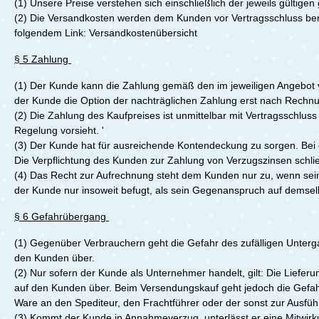
(1)
Unsere Preise verstehen sich einschließlich der jeweils gültige
(2)
Die Versandkosten werden dem Kunden vor Vertragsschluss benan
folgendem Link:
Versandkostenübersicht
§ 5 Zahlung
(1)
Der Kunde kann die Zahlung gemäß den im jeweiligen Angebot 
der Kunde die Option der nachträglichen Zahlung erst nach Rechnu
(2)
Die Zahlung des Kaufpreises ist unmittelbar mit Vertragsschluss
Regelung vorsieht. '
(3)
Der Kunde hat für ausreichende Kontendeckung zu sorgen. Bei d
Die Verpflichtung des Kunden zur Zahlung von Verzugszinsen schli
(4)
Das Recht zur Aufrechnung steht dem Kunden nur zu, wenn seine 
der Kunde nur insoweit befugt, als sein Gegenanspruch auf demsel
§ 6 Gefahrübergang
(1)
Gegenüber Verbrauchern geht die Gefahr des zufälligen Unterga
den Kunden über.
(2)
Nur sofern der Kunde als Unternehmer handelt, gilt: Die Lieferu
auf den Kunden über. Beim Versendungskauf geht jedoch die Gefahr
Ware an den Spediteur, den Frachtführer oder der sonst zur Ausfü
(3)
Kommt der Kunde in Annahmeverzug, unterlässt er eine Mitwirku