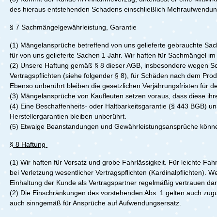
des hieraus entstehenden Schadens einschließlich Mehraufwendun
§ 7 Sachmängelgewährleistung, Garantie
(1)
Mängelansprüche betreffend von uns gelieferte gebrauchte Sac
für von uns gelieferte Sachen 1 Jahr. Wir haften für Sachmängel im
(2)
Unsere Haftung gemäß § 8 dieser AGB, insbesondere wegen Sch
Vertragspflichten (siehe folgender § 8), für Schäden nach dem Pr
Ebenso unberührt bleiben die gesetzlichen Verjährungsfristen für
(3)
Mängelansprüche von Kaufleuten setzen voraus, dass diese ih
(4)
Eine Beschaffenheits- oder Haltbarkeitsgarantie (§ 443 BGB) un
Herstellergarantien bleiben unberührt.
(5)
Etwaige Beanstandungen und Gewährleistungsansprüche können
§ 8 Haftung
(1)
Wir haften für Vorsatz und grobe Fahrlässigkeit. Für leichte F
bei Verletzung wesentlicher Vertragspflichten (Kardinalpflichten). W
Einhaltung der Kunde als Vertragspartner regelmäßig vertrauen dar
(2)
Die Einschränkungen des vorstehenden Abs. 1 gelten auch zugun
auch sinngemäß für Ansprüche auf Aufwendungsersatz.