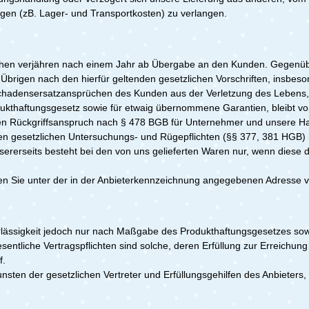
gen (zB. Lager- und Transportkosten) zu verlangen.
hen verjähren nach einem Jahr ab Übergabe an den Kunden. Gegenübe
 Übrigen nach den hierfür geltenden gesetzlichen Vorschriften, insbes
adensersatzansprüchen des Kunden aus der Verletzung des Lebens, d
odukthaftungsgesetz sowie für etwaig übernommene Garantien, bleibt 
 den Rückgriffsanspruch nach § 478 BGB für Unternehmer und unsere Ha
ren gesetzlichen Untersuchungs- und Rügepflichten (§§ 377, 381 HGB
sererseits besteht bei den von uns gelieferten Waren nur, wenn diese
 Sie unter der in der Anbieterkennzeichnung angegebenen Adresse v
ahrlässigkeit jedoch nur nach Maßgabe des Produkthaftungsgesetzes so
esentliche Vertragspflichten sind solche, deren Erfüllung zur Erreichun
f.
sten der gesetzlichen Vertreter und Erfüllungsgehilfen des Anbieter