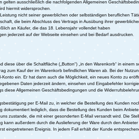
elten ausschließlich die nachfolgenden Allgemeinen Geschäftsbedingu
d hiermit widersprochen.
Leistung nicht seiner gewerblichen oder selbständigen beruflichen Tä
lschaft, die beim Abschluss des Vertrags in Ausübung ihrer gewerbliche
lich an Käufer, die das 18. Lebensjahr vollendet haben
gen jederzeit auf der Webseite einsehen und bei Bedarf ausdrucken.
diese über die Schaltfläche („Button“) „in den Warenkorb“ in einem
Antrag zum Kauf der im Warenkorb befindlichen Waren ab. Bei der Nutzu
nto ein. Er hat dann auch die Möglichkeit, ein neues Konto zu eröffn
gegebenen Daten jederzeit ändern, einsehen und Eingabefehler korrig
s diese Allgemeinen Geschäftsbedingungen und die Widerrufsbelehrung
estätigung per E-Mail zu, in welcher die Bestellung des Kunden noch
dokumentiert lediglich, dass die Bestellung des Kunden beim Anbieter
ns zustande, die mit einer gesonderten E-Mail versandt wird. Die St
ng kann außerdem durch die Auslieferung der Ware durch den Anbieter
rst eingetretenen Ereignis. In jedem Fall erhält der Kunde entsprechen