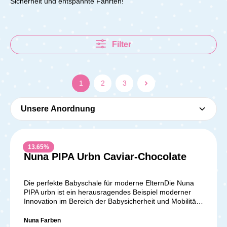
Sicherheit und entspannte Fahrten!
Filter
1
2
3
13.65
%
Nuna PIPA Urbn Caviar-Chocolate
Die perfekte Babyschale für moderne ElternDie Nuna
PIPA urbn ist ein herausragendes Beispiel moderner
Innovation im Bereich der Babysicherheit und Mobilität.
Als Testsieger bei der Stiftung Warentest (06/2024) mit
der Note „Gut“ (1,6) setzt sie neue Maßstäbe in der
Nuna Farben