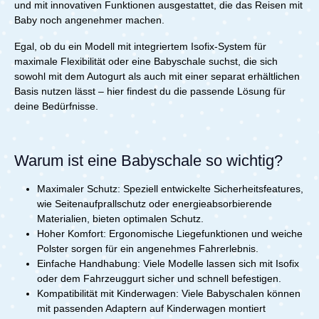
ist separat erhältlich
MonateLieferumfang:1x Joie Signature Sprint
und mit innovativen Funktionen ausgestattet, die das Reisen mit
(ca. 18 Monate).Flexibilität: Kompatibel mit ISOFIX und
Begleiter für alle Eltern, die Wert auf Qualität, Stil und
BabyschaleNeugeboreneneinlageGurtpolsterISOFIX-
Baby noch angenehmer machen.
Gurtbefestigung, sowie mit CYBEX-Kinderwagen.Die
Funktionalität legen. Mit der Calmi R129 kannst du
Einführhilfen
CYBEX Cloud T i-Size Mehr als nur eine Babyschale –
sicher sein, dass dein Baby immer bestens aufgehoben
sie ist ein durchdachtes, sicheres und komfortables
Egal, ob du ein Modell mit integriertem Isofix-System für
ist – sowohl im Auto als auch draußen. Technische
System, das sich nahtlos in deinen Alltag integriert. Ob
maximale Flexibilität oder eine Babyschale suchst, die sich
Daten: Maße: L 82,4 x B 45 x H 44,8 - 60,6 cm
für die ersten Autofahrten nach der Geburt,
Verwendung: ab Geburt bis ca. 6 Monate/ max. 9 kg
sowohl mit dem Autogurt als auch mit einer separat erhältlichen
Spaziergänge im Park oder längere Reisen – die Cloud
Gewicht: 3,6 kg Zertifizierung: ECE R129/03 (i-Size)
Basis nutzen lässt – hier findest du die passende Lösung für
T i-Size bietet dir und deinem Baby die Sicherheit und
Lieferumfang: 1x Joie Signature Calmi
deine Bedürfnisse.
den Komfort, den ihr verdient.Entscheide dich für die
R129MatratzeNeugeboreneneinlageGurtpolsterRegenv
CYBEX Cloud T i-Size und erlebe, wie einfach und
erdeck
entspannt das Reisen mit deinem Baby sein kann.
Gönne dir und deinem Kind das Beste – von Anfang an!
Warum ist eine Babyschale so wichtig?
Die Cloud T i-Size ist nur mit der Base T (separat
erhältlich) kompatibel! Lieferumfang: 1x Cloud T i-Size
Babyschale von CYBEXNeugeboreneneinlage
Maximaler Schutz: Speziell entwickelte Sicherheitsfeatures,
wie Seitenaufprallschutz oder energieabsorbierende
Materialien, bieten optimalen Schutz.
Hoher Komfort: Ergonomische Liegefunktionen und weiche
Polster sorgen für ein angenehmes Fahrerlebnis.
Einfache Handhabung: Viele Modelle lassen sich mit Isofix
oder dem Fahrzeuggurt sicher und schnell befestigen.
Kompatibilität mit Kinderwagen: Viele Babyschalen können
mit passenden Adaptern auf Kinderwagen montiert