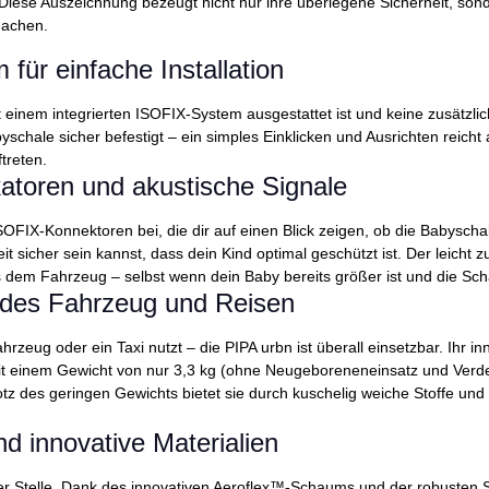
 Diese Auszeichnung bezeugt nicht nur ihre überlegene Sicherheit, son
 machen.
ür einfache Installation
t einem integrierten ISOFIX-System ausgestattet ist und keine zusätzlich
yschale sicher befestigt – ein simples Einklicken und Ausrichten reich
ftreten.
katoren und akustische Signale
FIX-Konnektoren bei, die dir auf einen Blick zeigen, ob die Babyschale k
it sicher sein kannst, dass dein Kind optimal geschützt ist. Der leicht
 dem Fahrzeug – selbst wenn dein Baby bereits größer ist und die Sch
r jedes Fahrzeug und Reisen
hrzeug oder ein Taxi nutzt – die PIPA urbn ist überall einsetzbar. Ihr i
it einem Gewicht von nur 3,3 kg (ohne Neugeboreneneinsatz und Verdec
. Trotz des geringen Gewichts bietet sie durch kuschelig weiche Stoffe
nd innovative Materialien
ter Stelle. Dank des innovativen Aeroflex™-Schaums und der robusten S