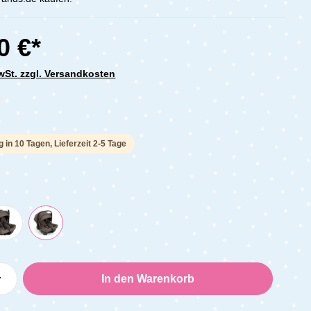
0 €*
MwSt. zzgl. Versandkosten
che Bewertung von 0 von 5 Sternen
g in 10 Tagen, Lieferzeit 2-5 Tage
Anzahl: Gib den gewünschten Wert ein oder
In den Warenkorb