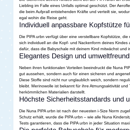
Liebling im Falle eines Unfalls optimal geschützt. Der Aero
die beim Aufprall entstehenden Kräfte und verteilt sie, wod
egal wohin die Reise geht.
Individuell anpassbare Kopfstütze f
Die PIPA urbn verfügt über eine verstellbare Kopfstütze, di
sich individuell an die Kopf- und Nackenform deines Kindes
dafür, dass die Babyschale mit deinem Kind mitwächst und 
Elegantes Design und umweltfreundl
Neben ihren funktionalen Vorteilen beeindruckt die Nuna PIP
gut aussehen, sondern auch für einen sicheren und angene
Diese Stoffe sind nicht nur unglaublich weich, sondern reg
bleibt. Merinowolle ist bekannt für ihre Atmungsaktivität 
herkömmlichen Materialien darstellt.
Höchste Sicherheitsstandards und 
Die Nuna PIPA urbn ist nach der neuesten i-Size Norm zugel
Schutz erhält, wurde die PIPA urbn – wie alle Nuna Kinders
Tests garantieren, dass die PIPA urbn in jeder Situation max