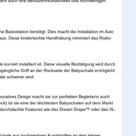
dern auch ihre Benutzerfreundlichkeit und hochwertigen
e Basisstation benötigt. Dies macht die Installation im Auto
t aus. Diese kinderleichte Handhabung minimiert das Risiko
orrekt installiert ist. Diese visuelle Bestätigung wird durch
 zugängliche Griff an der Rückseite der Babyschale ermöglicht
ale schwerer wird.
nnovatives Design macht sie zur perfekten Begleiterin auch
k) ist sie eine der leichtesten Babyschalen auf dem Markt
 und durchdachte Features wie das Dream Drape™ oder das XL-
chale aus hochwertigen Kunststoffen ist dein kleiner