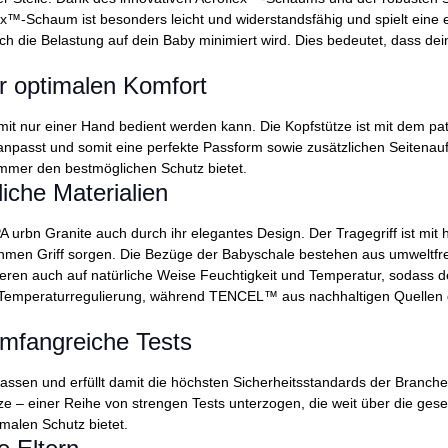
flex™-Schaum ist besonders leicht und widerstandsfähig und spielt eine 
urch die Belastung auf dein Baby minimiert wird. Dies bedeutet, dass de
ür optimalen Komfort
e mit nur einer Hand bedient werden kann. Die Kopfstütze ist mit dem 
 anpasst und somit eine perfekte Passform sowie zusätzlichen Seitenau
immer den bestmöglichen Schutz bietet.
iche Materialien
A urbn Granite auch durch ihr elegantes Design. Der Tragegriff ist mit
hmen Griff sorgen. Die Bezüge der Babyschale bestehen aus umweltf
ulieren auch auf natürliche Weise Feuchtigkeit und Temperatur, sodass
und Temperaturregulierung, während TENCEL™ aus nachhaltigen Quellen 
umfangreiche Tests
assen und erfüllt damit die höchsten Sicherheitsstandards der Branch
itze – einer Reihe von strengen Tests unterzogen, die weit über die 
imalen Schutz bietet.