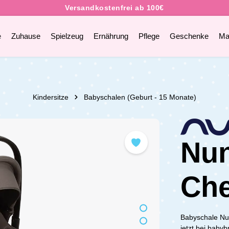
e
Zuhause
Spielzeug
Ernährung
Pflege
Geschenke
Ma
Kindersitze
Babyschalen (Geburt - 15 Monate)
Nun
Che
Babyschale Nu
jetzt bei baby