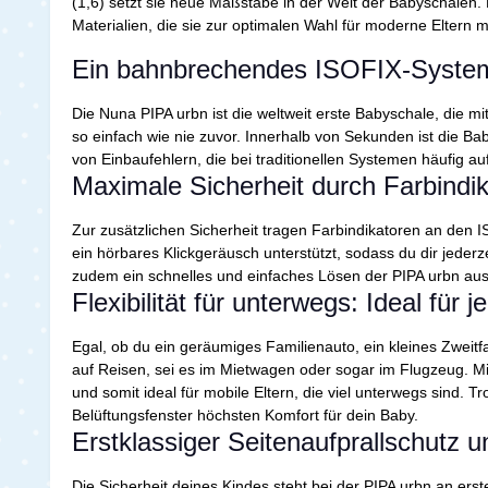
(1,6) setzt sie neue Maßstäbe in der Welt der Babyschalen.
Materialien, die sie zur optimalen Wahl für moderne Eltern
Ein bahnbrechendes ISOFIX-System f
Die Nuna PIPA urbn ist die weltweit erste Babyschale, die mi
so einfach wie nie zuvor. Innerhalb von Sekunden ist die Bab
von Einbaufehlern, die bei traditionellen Systemen häufig au
Maximale Sicherheit durch Farbindi
Zur zusätzlichen Sicherheit tragen Farbindikatoren an den ISO
ein hörbares Klickgeräusch unterstützt, sodass du dir jederze
zudem ein schnelles und einfaches Lösen der PIPA urbn aus
Flexibilität für unterwegs: Ideal fü
Egal, ob du ein geräumiges Familienauto, ein kleines Zweitfa
auf Reisen, sei es im Mietwagen oder sogar im Flugzeug. M
und somit ideal für mobile Eltern, die viel unterwegs sind
Belüftungsfenster höchsten Komfort für dein Baby.
Erstklassiger Seitenaufprallschutz u
Die Sicherheit deines Kindes steht bei der PIPA urbn an ers