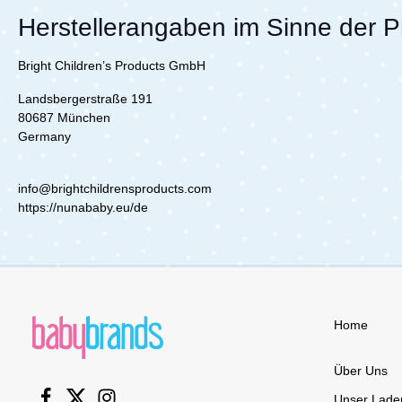
und ohne
Herstellerangaben im Sinne der 
Nichtgebr
Blenden 
zusammenf
Bright Children’s Products GmbH
Reisen un
Deinem K
Landsbergerstraße 191
Auto-Son
80687 München
Germany
info@brightchildrensproducts.com
https://nunababy.eu/de
Home
Über Uns
Unser Lade