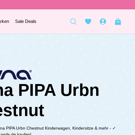
rken
Sale Deals
a PIPA Urbn
stnut
na PIPA Urbn Chestnut Kinderwagen, Kindersitze & mehr - ✓
brands.de kaufen!