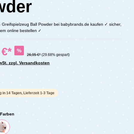
wder
 Greifspielzeug Ball Powder bei babybrands.de kaufen ✓ sicher,
em online bestellen ✓
 €*
%
26,95 €*
(29.68% gespart)
MwSt. zzgl. Versandkosten
che Bewertung von 0 von 5 Sternen
g in 14 Tagen, Lieferzeit 1-3 Tage
 Farben