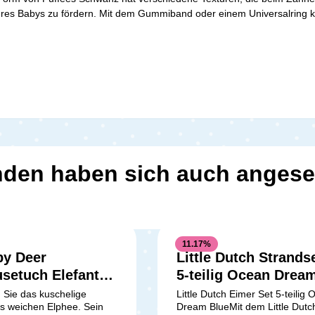
Ihres Babys zu fördern. Mit dem Gummiband oder einem Universalring k
den haben sich auch anges
11.17
%
by Deer
Little Dutch Strands
setuch Elefant
5-teilig Ocean Drea
Blue
Sie das kuschelige
Little Dutch Eimer Set 5-teilig
s weichen Elphee. Sein
Dream BlueMit dem Little Dutc