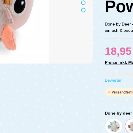
Po
Done by Deer -
einfach & bequ
18,95
Preise inkl. 
Durchschnittli
Bewerten
Versandferti
Done by deer