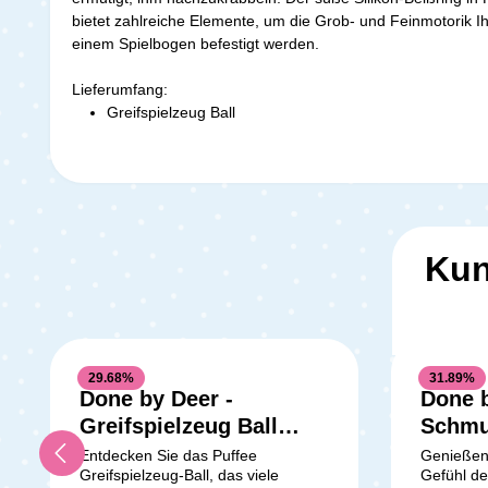
bietet zahlreiche Elemente, um die Grob- und Feinmotorik 
einem Spielbogen befestigt werden.
Lieferumfang:
Greifspielzeug Ball
Kun
29.68
%
31.89
%
Done by Deer -
Done 
Greifspielzeug Ball
Schmu
Blue
Grey
Entdecken Sie das Puffee
Genießen 
Greifspielzeug-Ball, das viele
Gefühl de