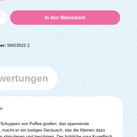
Anzahl: Gib den gewünschten Wert ein oder
In den Warenkorb
er:
SW23022.2
wertungen
"
d Schuppen von Puffee greifen, das spannende
macht er ein lustiges Geräusch, das die Kleinen dazu
 stimulieren und beruhigen. Der fröhliche rosa Kugelfisch