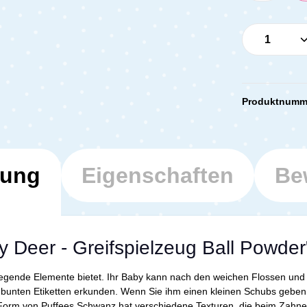
Produkt 
Produktnumm
bung
Eigenschaften
Be
 Deer - Greifspielzeug Ball Powder
ufregende Elemente bietet. Ihr Baby kann nach den weichen Flossen un
bunten Etiketten erkunden. Wenn Sie ihm einen kleinen Schubs geben, 
 Form von Puffees Schwanz hat verschiedene Texturen, die beim Zahnen