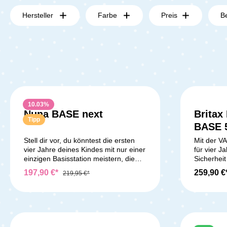
Hersteller
Farbe
Preis
B
10.03
%
Nuna BASE next
Britax
Durchschnittliche Bewertung von 5 von 5 
Tipp
BASE 
Stell dir vor, du könntest die ersten
Mit der V
vier Jahre deines Kindes mit nur einer
für vier J
einzigen Basisstation meistern, die
Sicherhei
sich mühelos an jede
modulare 
197,90 €*
259,90 €
219,95 €*
Wachstumsphase anpasst. Die
BABY-SAF
BASE™ next ist genau das – die
i-SIZE, 
Grundlage eines modularen Systems,
dem DUAL
das dir maximale Flexibilität und
jeder der 
Sicherheit bietet, egal in welcher
Klick auf 
Lebensphase sich dein Kind befindet.
Dank der 