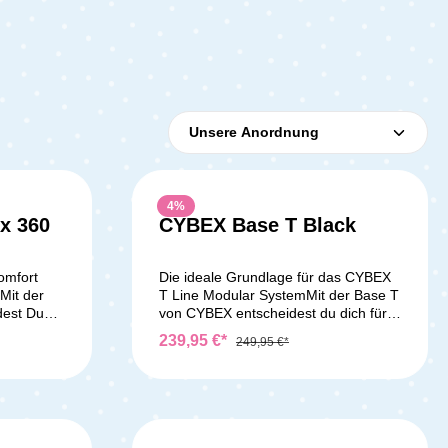
4
%
ix 360
CYBEX Base T Black
omfort
Die ideale Grundlage für das CYBEX
Mit der
T Line Modular SystemMit der Base T
dest Du
von CYBEX entscheidest du dich für
isstation
maximale Sicherheit, höchsten
239,95 €*
249,95 €*
die
Komfort und eine unschlagbare
male
Flexibilität. Diese Basis ist speziell für
0-Grad-
das CYBEX T Line Modular System
 Dir das
konzipiert und bietet eine solide
n enorm.
Grundlage für die Babyschale Cloud T
erte
i-Size und den Kindersitz Sirona T i-