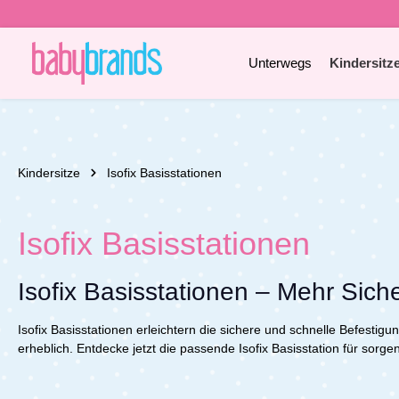
e springen
Zur Hauptnavigation springen
Unterwegs
Kindersitz
Kindersitze
Isofix Basisstationen
Isofix Basisstationen
Isofix Basisstationen – Mehr Sich
Isofix Basisstationen erleichtern die sichere und schnelle Befesti
erheblich. Entdecke jetzt die passende Isofix Basisstation für sorge