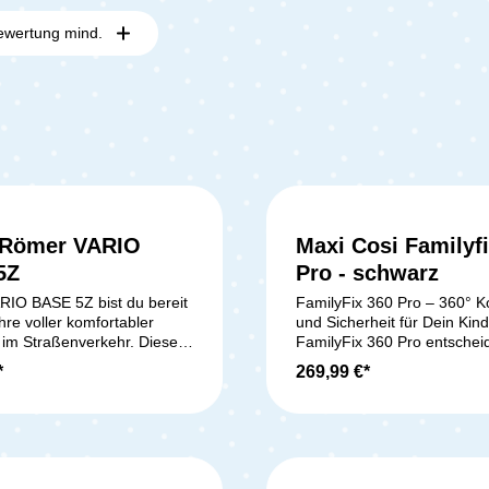
ewertung mind.
 Römer VARIO
Maxi Cosi Familyf
Sternen
5Z
Pro - schwarz
ARIO BASE 5Z bist du bereit
FamilyFix 360 Pro – 360° K
ahre voller komfortabler
und Sicherheit für Dein Kind
t im Straßenverkehr. Diese
FamilyFix 360 Pro entschei
Base ist mit dem neuen
Dich für eine innovative Bas
*
269,99 €*
E PRO, dem BABY-SAFE 3
aus dem Hause Maxi-Cosi, 
dem BABY-SAFE CORE sowie
höchsten Komfort und maxi
FIX 5Z kompatibel – und
Sicherheit vereint. Dank 36
Sitze kann mit nur einem
Drehfunktion erleichterst Du
der Base installiert werden.
tägliche Ein- und Aussteige
Drehfunktion kannst du die
Das Highlight ist die patenti