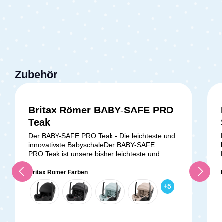
Zubehör
Britax Römer BABY-SAFE PRO
Teak
Der BABY-SAFE PRO Teak - Die leichteste und
innovativste BabyschaleDer BABY-SAFE
PRO Teak ist unsere bisher leichteste und
innovativste Babyschale, speziell entwickelt, um
deinem Baby maximalen Komfort und
Britax Römer Farben
Sicherheit zu bieten. Dank der fortschrittlichen
+
5
Ergo Recline-Funktion ermöglicht diese
Babyschale eine flachere und gesündere
Liegeposition, die ideal für bequeme und
sichere Reisen ist. Diese Babyschale begleitet