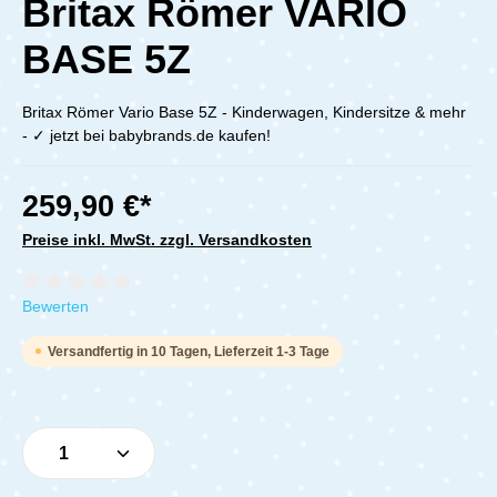
Britax Römer VARIO
BASE 5Z
Britax Römer Vario Base 5Z - Kinderwagen, Kindersitze & mehr
- ✓ jetzt bei babybrands.de kaufen!
259,90 €*
Preise inkl. MwSt. zzgl. Versandkosten
Durchschnittliche Bewertung von 0 von 5 Sternen
Bewerten
Versandfertig in 10 Tagen, Lieferzeit 1-3 Tage
Produkt Anzahl: Gib den gewünschten Wert e