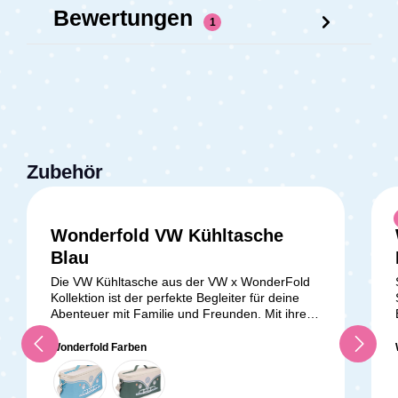
Bewertungen
1
Zubehör
Wonderfold VW Kühltasche
Blau
Die VW Kühltasche aus der VW x WonderFold
Kollektion ist der perfekte Begleiter für deine
Abenteuer mit Familie und Freunden. Mit ihrem
einzigartigen Design, inspiriert vom legendären
VW Bus, vereint sie Stil, Funktionalität und
Wonderfold Farben
Qualität in einer praktischen Kühltasche für
unterwegs. Die markante Front mit ikonischer
Stoßstange, Scheinwerfern und VW-Logo sowie