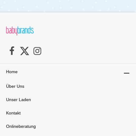
Stangen schützt Deine Kinder zuverlässig vor
Sonnenstrahlen aus jedem Winkel.Entdecke
jetzt den Volkswagen Kinderwagen Kombi (2-
Sitzer) und genieße die perfekte Mischung aus
Stil, Sicherheit und Komfort für Deinen
Familienalltag!Technische Details: geeignet ab
6 MonatenGewicht des Wagen mit 2 Sitzen:
26,3 kgmaximal 90,7 kg
belastbarLieferumfang:1x Wonderfold VW 2
Volkswagen Kinderwagen 2-Sitzer2
SitzeKorbVerdeckZiehgurt-Griff
Home
Über Uns
Unser Laden
Kontakt
Onlineberatung