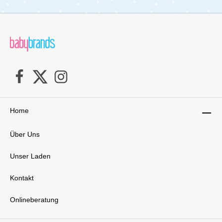
schnell und unkompliziert zusammenklappen
und sicher verschließen – perfekt für die
Aufbewahrung zu Hause oder für Reisen mit
dem Auto. Trotz seiner Größe bleibt er dadurch
flexibel und alltagstauglich.Für den Komfort der
Eltern bietet der Wagen außerdem zahlreiche
praktische Details. Die vorderen und hinteren
Reißverschlusstüren ermöglichen einen
einfachen und sicheren Einstieg für die Kinder.
Gleichzeitig hast du schnellen Zugriff auf deine
Kinder, ohne den gesamten Wagen öffnen zu
müssen. In den großzügigen Staufächern, im
Home
hinteren Korb und in der integrierten Kühltasche
kannst du Getränke, Snacks, Windeln und
andere wichtige Dinge problemlos
Über Uns
verstauen.Die XL-Räder mit hochwertiger
Federung sorgen für eine ruhige und stabile
Unser Laden
Fahrt, selbst auf unebenen Wegen oder im
Gelände. So kannst du mit deiner Familie
entspannte Spaziergänge genießen, ohne dass
Kontakt
die Kinder durch Erschütterungen gestört
werden.Der W Luxe Pro Quad Kinderwagen
Onlineberatung
Wagon ist die perfekte Kombination aus
Sicherheit, Komfort und Funktionalität – ideal
für moderne Familien, die Wert auf Qualität und