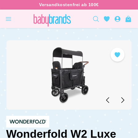
inhalt springen
Wonderfold W2 Luxe