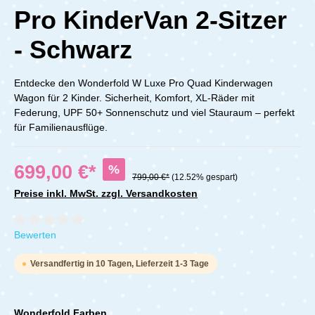
Pro KinderVan 2-Sitzer
- Schwarz
Entdecke den Wonderfold W Luxe Pro Quad Kinderwagen
Wagon für 2 Kinder. Sicherheit, Komfort, XL-Räder mit
Federung, UPF 50+ Sonnenschutz und viel Stauraum – perfekt
für Familienausflüge.
699,00 €*
%
799,00 €*
(12.52% gespart)
Preise inkl. MwSt. zzgl. Versandkosten
Durchschnittliche Bewertung von 0 von 5 Sternen
Bewerten
Versandfertig in 10 Tagen, Lieferzeit 1-3 Tage
Wonderfold Farben