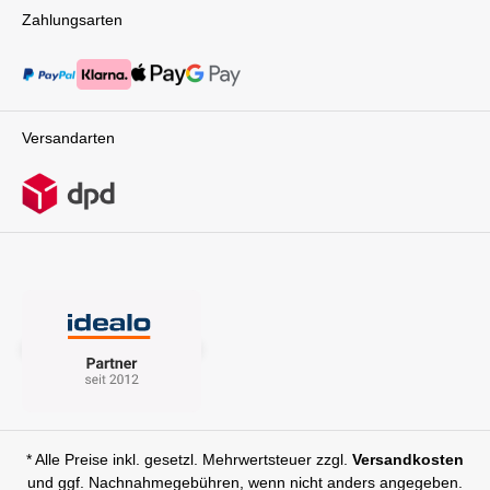
Flexibilität legen. Erlebe gemeinsame
Zahlungsarten
Abenteuer mit deinen Kindern auf die
bequemste Art und Weise.Technische
Details:geeignet ab 6 MonatenGewicht des
Wagen mit 2 Sitzen: 22,3 kgmaximal 22 kg pro
Sitz belastbarLieferumfang:1x Wonderfold W2
Luxe Pro KinderVan 2-SitzerSitze mit
Versandarten
GurtauflagenZiehgurt-GriffVerdeckHeckkorb
Kühler
* Alle Preise inkl. gesetzl. Mehrwertsteuer zzgl.
Versandkosten
und ggf. Nachnahmegebühren, wenn nicht anders angegeben.