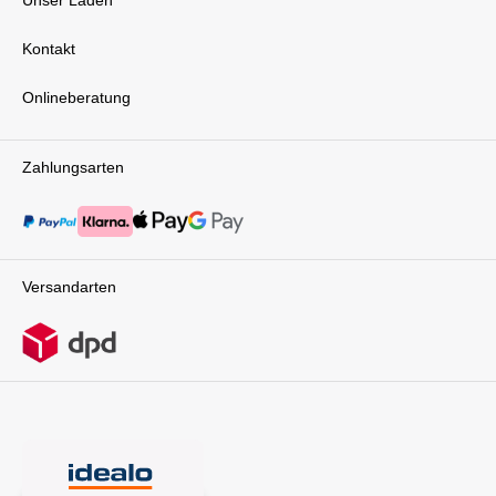
integrierte Rausfallschutz sorgt für zusätzliche
Sicherheit, wenn Dein Kind die Welt
Kontakt
entdeckt.Der MAVI EvoOne steht für Qualität,
die bleibt – mit einer 10-Jahres-Garantie auf
Onlineberatung
Rahmen und Funktionalität.Innovation trifft
AlltagDer my junior MAVI EvoOne ist mehr als
ein Kinderwagen – er ist eine Revolution für
Deinen Alltag. Mit seiner einzigartigen
Zahlungsarten
Falttechnik, dem geringen Gewicht, dem hohen
Komfort und den durchdachten Details begleitet
er Dich und Dein Baby von Anfang an – flexibel,
sicher und stilvoll.Ein Handgriff, der alles
verändert – und Dir Freiheit schenkt, Dein
Familienleben so zu gestalten, wie es für Euch
Versandarten
passt.Technische Details: Gestell mit
SportsitzFaltmaß (LxBxH): 66 x 55 x 34
cmGewicht: 10,85 kgBabywanneVerwendung
ab Geburt bis 9 kgFaltmaß: L 58 x W 42 x H 18
cmGewicht: 4.0
kgLieferumfang:GestellBabywanne EvoOne &
SlideUp TechnologiWickelrucksack mit
FächernSportsitz mit
RückenbelüftungssystemEinkaufskorb inkl.
Extrafach2in1 Regenverdeck