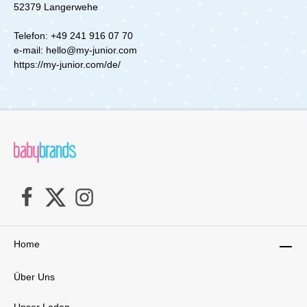
52379 Langerwehe
arretierbaren Vorderräder sorgen bei Bedarf für
noch mehr Stabilität.Dank One-Hand-Folding-
Funktion lässt sich der MAVI sogar mit Sportsitz
Telefon: +49 241 916 07 70
zusammenklappen. Die Memory-Knöpfe
e-mail: hello@my-junior.com
ermöglichen es Dir, die Wanne mit einem
https://my-junior.com/de/
Handgriff zu lösen oder wieder einzusetzen –
schnell, bequem und stressfrei. Wetterfest und
durchdachtEgal, ob Sonne, Wind oder Regen –
die XXL-Sonnenverdecke mit UV-Schutz 50+
bieten zuverlässigen Rundumschutz. Dank
wasserabweisendem Lotus-Effekt bleibt alles
trocken, und die großzügigen Belüftungsfenster
mit Panoramafenster sorgen für ein
angenehmes Klima. Die abnehmbare
Sonnenblende lässt sich individuell anpassen –
für optimalen Schutz bei jedem Wetter.Der
erweiterbare Einkaufskorb bietet viel Platz für
Einkäufe, Wickeltasche und mehr, während
praktische Fächer in Babywanne und Sportsitz
Home
Deine Essentials griffbereit halten.Sicher, stilvoll
und langlebigMit dem 5-Punkt-Gurt mit Magic
Lock sitzt Dein Baby sicher und komfortabel.
Über Uns
Der Magnetverschluss lässt sich mit einer Hand
öffnen oder schließen – alternativ kannst Du ihn
auch als 3-Punkt-Gurt verwenden. Der
Unser Laden