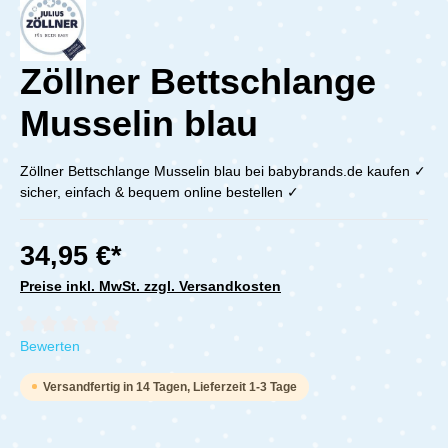
Zöllner Bettschlange
Musselin blau
Zöllner Bettschlange Musselin blau bei babybrands.de kaufen ✓
sicher, einfach & bequem online bestellen ✓
34,95 €*
Preise inkl. MwSt. zzgl. Versandkosten
Durchschnittliche Bewertung von 0 von 5 Sternen
Bewerten
Versandfertig in 14 Tagen, Lieferzeit 1-3 Tage