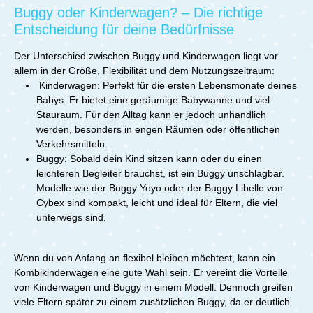
Die zweifarbige Sitzeinlage ist nicht nur stilvoll, sondern
Buggy oder Kinderwagen? – Die richtige
APINO Kinderwagen – deinen zuverlässigen Partner für
auch herausnehmbar und pflegeleicht. So lässt sich der
unterwegs. Erlebe, wie einfach und komfortabel
Entscheidung für deine Bedürfnisse
Look des Kinderwagens schnell ändern und die
Kinderwagen sein können, und genieße unbeschwerte
Sitzeinlage bei Bedarf separat reinigen. Zusätzliche
Spaziergänge und Reisen mit deinem Kind. Der APINO
Details für maximalen Komfort und Mobilität Der tfk
Der Unterschied zwischen Buggy und Kinderwagen liegt vor
Buggy ist nicht nur ein praktisches, sondern auch ein
mono3 überzeugt auch im Alltag durch clevere
allem in der Größe, Flexibilität und dem Nutzungszeitraum:
stilvolles Accessoire, das in deinem Alltag nicht fehlen
Features. Der schwenkbare Bauchbügel erleichtert den
Kinderwagen:
Perfekt für die ersten Lebensmonate deines
darf. Bestelle ihn jetzt und profitiere von den vielen
Ein- und Ausstieg deines Kindes. Schmutz- und
Vorteilen, die der APINO dir und deinem Kind
Babys. Er bietet eine geräumige Babywanne und viel
wasserabweisende Stoffe mit UV-Schutz 50+ schützen
bietet!Technische Daten:verwendbar ab der Geburt bis
Stauraum. Für den Alltag kann er jedoch unhandlich
dein Kind vor Wetter und Sonne. Mehrere Stauräume
22 kg Gewicht: 7,5 kgZusammengeklappt: 47 x 58 x
bieten Platz für alles Wichtige, vom Einkauf bis zur
werden, besonders in engen Räumen oder öffentlichen
34,5 cm (ohne SicherheitsbügelAufgebaut: 93 x 47 x 99
Wickeltasche. Die reflektierenden Bänder an Verdeck
Verkehrsmitteln.
cmLieferumfang:1x Kinderkraft Apino dune beige Buggy
und Korb erhöhen die Sichtbarkeit in der Dämmerung,
Buggy: Sobald dein Kind sitzen kann oder du einen
sodass du auch abends sicher unterwegs bist. Für
leichteren Begleiter brauchst, ist ein Buggy unschlagbar.
jedes Abenteuer gerüstet: Zum Joggen geeignet und
Modelle wie der Buggy Yoyo oder der Buggy Libelle von
zugelassen Besonders für sportliche Eltern ist der tfk
Cybex sind kompakt, leicht und ideal für Eltern, die viel
mono3 der ideale Begleiter. Er ist offiziell zum Joggen
zugelassen und hält auch höheren Geschwindigkeiten
unterwegs sind.
stand. Die stabile Konstruktion und die integrierte
Bremsenlösung geben dir Kontrolle und Sicherheit –
perfekt für aktive Eltern, die gerne joggen oder outdoor
Wenn du von Anfang an flexibel bleiben möchtest, kann ein
unterwegs sind. Kompakt und einfach
Kombikinderwagen eine gute Wahl sein. Er vereint die Vorteile
transportierbar Auch in Sachen Mobilität punktet der tfk
von Kinderwagen und Buggy in einem Modell. Dennoch greifen
mono3. Der Kinderwagen lässt sich unkompliziert und
viele Eltern später zu einem zusätzlichen Buggy, da er deutlich
kompakt zusammenfalten und passt so in nahezu jedes