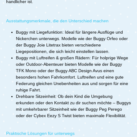
handlicher ist.
Auto. Mit wenigen Handgriffen ist er wieder
einsatzbereit, und das geringe Gewicht erleichtert das
Verstauen oder Tragen. Der tfk mono3 – ein
Kinderwagen für aktive Familien Der tfk mono3 ist die
Ausstattungsmerkmale, die den Unterschied machen
perfekte Wahl für Eltern, die ihren Alltag aktiv gestalten
und dabei nicht auf Komfort und Sicherheit verzichten
Buggy mit Liegefunktion: Ideal für längere Ausflüge und
wollen. Vom Neugeborenen bis zum Kleinkind – der tfk
Nickerchen unterwegs. Modelle wie der Buggy Orfeo oder
mono3 ist ein treuer Begleiter in jeder
der Buggy Joie Litetrax bieten verschiedene
Entwicklungsphase. Dank innovativer Features,
robustem Design und hochwertigen Materialien meistert
Liegepositionen, die sich leicht einstellen lassen.
er jeden Untergrund und jede
Buggy mit Luftreifen & großen Rädern: Für holprige Wege
Herausforderung.Technische Details:Kombieinheit
oder Outdoor-Abenteuer bieten Modelle wie der Buggy
2in1:Maße aufgebaut: 120 x 57 x 111 - 115
TFK Mono oder der Buggy ABC Design Avus einen
cmSchiebestangenhöhe: 76 - 124 cm Klappmaß mit
besonders hohen Fahrkomfort. Luftreifen und eine gute
Rädern: 92 x 57 x 48 cm Klappmaß ohne Räder: 74 x
Federung gleichen Unebenheiten aus und sorgen für eine
50 x 46 cmLiegefläche bis Fußbrett: 95 x 32
cm Liegefläche Wanne: 79 x 34 cm Sitzfläche: 23 x 32
ruhige Fahrt.
cm Rückenlehne: 53 x 34 cm Gesamtbelastung: 27
Drehbare Sitzeinheit: Ob dein Kind die Umgebung
kg Gewicht: 13,7 kgLieferumfang: TFK Mono 3
erkunden oder den Kontakt zu dir suchen möchte – Buggys
RahmenTFK Kombieinheit 2in1 - blau
mit umkehrbarer Sitzeinheit wie der Buggy Peg Perego
oder der Cybex Eezy S Twist bieten maximale Flexibilität.
Praktische Lösungen für unterwegs