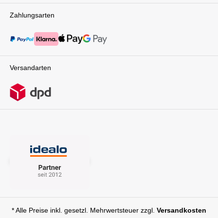
auch ein stylisches Accessoire, das dich und
Zahlungsarten
dein Baby überallhin begleitet. Mit seinem
modernen Design und seinen funktionalen
Eigenschaften macht der Litetrax Pro jede
Ausfahrt zu einem entspannten Erlebnis für dich
und dein Kind. Mit dem Litetrax Pro von Joie
bist du jederzeit und überall bestens
Versandarten
ausgestattet für all deine Abenteuer mit deinem
kleinen Liebling. Ob entspannte Spaziergänge
im Park, Einkaufsbummel in der Stadt oder
Ausflüge ins Grüne - mit diesem Kinderwagen
bist du immer flexibel und komfortabel
unterwegs. Entdecke jetzt die Vielseitigkeit und
die praktischen Features des Litetrax Pro und
erlebe unvergessliche Momente mit deinem
Baby! Technische Daten: Maße: L 93,6 x B 58 x
H 104 cm Klappmaß: L 58 x B 27,6 x H 84 cm
Gewicht: 9,98 kg Verwendung: ab Geburt (mit
der Joie Ramble separat erhältlich) bis 22 kg
Lieferumfang: 1x Joie Litetrax
ProRegenverdeckSchiebegriffbox mit 2
Getränkehaltern
* Alle Preise inkl. gesetzl. Mehrwertsteuer zzgl.
Versandkosten