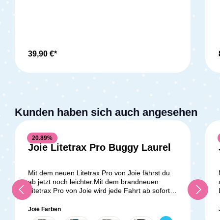
Handwärmer universal einsetzbar
sicherstellen, dass sie jeder Herausforderung
gewachsen sind, denen ihr im Alltag begegnen
könntet. Holt euch den Mytrax Pro und genießt
jeden Tag eure gemeinsamen Abenteuer in
vollen Zügen!Lieferumfang: 1x Joie Mytrax Pro
SportwagenGetränkehalterRegenverdeck
39,90 €*
Kunden haben sich auch angesehen
20.89
%
Joie Litetrax Pro Buggy Laurel
Mit dem neuen Litetrax Pro von Joie fährst du
ab jetzt noch leichter.Mit dem brandneuen
Litetrax Pro von Joie wird jede Fahrt ab sofort
zum Kinderspiel. Dank des flachen Liegesitzes
kannst du den Litetrax Pro Kinderwagen bereits
Joie Farben
ab der Geburt deines Babys nutzen, und das