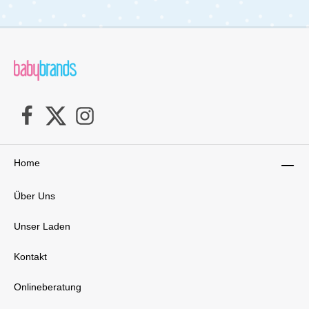
Litetrax Pro in zwei verschiedenen Positionen
verstellen. Das großzügige Sonnendach mit UV-
Schutz 50+ hält schädliche Strahlen fern und
spendet deinem kleinen Passagier ausreichend
Schatten. Und im geräumigen Einkaufskorb
unter der Sitzeinheit finden alle wichtigen Dinge
Platz, die du unterwegs benötigst. Wenn es Zeit
ist, den Kinderwagen zu verstauen, kannst du
den Litetrax Pro im Handumdrehen schnell und
kompakt zusammenklappen. Im
zusammengeklappten Zustand steht er stabil
und kann problemlos verstaut oder abgestellt
werden, was ihn zum idealen Begleiter für
Home
unterwegs macht. Der Litetrax Pro ist
außerdem mit einer Vielzahl von Babyschalen
Über Uns
und Babywannen kombinierbar, darunter die i-
Level Recline, i-Gemm 3, i-Snug 2, Gemm
Babyschalen sowie die Ramble Babywanne. So
Unser Laden
kannst du den Kinderwagen ganz nach deinen
individuellen Bedürfnissen und Vorlieben
Kontakt
gestalten und optimal auf dein Baby
abstimmen. Dank seiner durchdachten
Konstruktion und seiner hochwertigen
Onlineberatung
Materialien ist der Litetrax Pro nicht nur ein
praktischer Begleiter für den Alltag, sondern