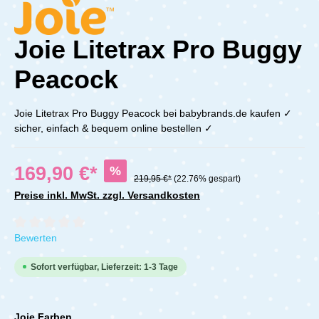
Joie Litetrax Pro Buggy
Peacock
Joie Litetrax Pro Buggy Peacock bei babybrands.de kaufen ✓
sicher, einfach & bequem online bestellen ✓
169,90 €*
%
219,95 €*
(22.76% gespart)
Preise inkl. MwSt. zzgl. Versandkosten
Durchschnittliche Bewertung von 0 von 5 Sternen
Bewerten
Sofort verfügbar, Lieferzeit: 1-3 Tage
Joie Farben