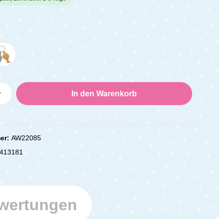
Anzahl: Gib den gewünschten Wert ein oder
In den Warenkorb
er:
AW22085
413181
wertungen