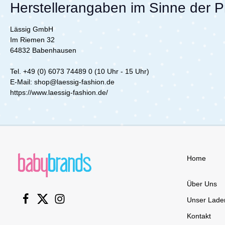
Herstellerangaben im Sinne der 
auch als Beißring verwenden. So
verwenden
hilft er deinem Schatz beim Zahnen
Schatz b
und kann schmerzlindernd wirken.
schmerzli
Lässig GmbH
Zur zusätzlichen Linderung kannst
zusätzlic
Im Riemen 32
du den Ring auch in den
den Ring 
64832 Babenhausen
Kühlschrank legen. Details: 100%
legen. Details: 1
Holz 100% Silikon Nylon Armband
Silikon Lieferumfang: 1x
Lieferumfang: 1x Greif-/Beißring
Greif-/Be
Tel. +49 (0) 6073 74489 0 (10 Uhr - 15 Uhr)
bestehend aus Holzgriff und
Holzgriff 
E-Mail: shop@laessig-fashion.de
Silikonkette
https://www.laessig-fashion.de/
Home
Über Uns
Unser Lade
Kontakt