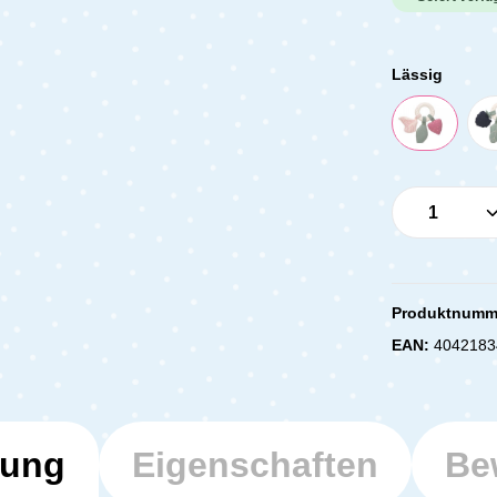
Lässig
Produkt 
Produktnumm
EAN:
4042183
bung
Eigenschaften
Be