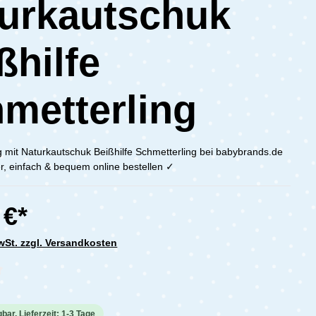
urkautschuk
ßhilfe
metterling
ng mit Naturkautschuk Beißhilfe Schmetterling bei babybrands.de
r, einfach & bequem online bestellen ✓
 €*
MwSt. zzgl. Versandkosten
che Bewertung von 0 von 5 Sternen
bar, Lieferzeit: 1-3 Tage