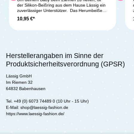
der Silikon-Beißring aus dem Hause Lässig ein
zuverlässiger Unterstützer. Das Herumbeißen
auf dem Ring hilft den Zähnchen beim
10,95 €*
Durchdringen des Kiefers und kann somit
schmerzlindernd wirken. Durch die
eingeprägten Rillen und Noppen wird zudem
das Zahnfleisch deines Babys massiert. Diese
eingearbeiteten Feinheiten auf dem Ring
stimulieren zugleich den Tastsinn deines Babys.
Wenn du den Ring vor den Augen deines
Herstellerangaben im Sinne der
kleinen Schatzes hin und her bewegst, förderst
Produktsicherheitsverordnung (GPSR)
du die Augen-Hand-Koordination und hilfst
somit das erste gezielte Greifen nach Dingen zu
erlernen. Lieferumfang: 1x Beißring aus
Lässig GmbH
Silikon
Im Riemen 32
64832 Babenhausen
Tel. +49 (0) 6073 74489 0 (10 Uhr - 15 Uhr)
E-Mail: shop@laessig-fashion.de
https://www.laessig-fashion.de/