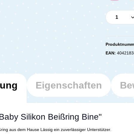
Produkt 
Produktnumm
EAN:
4042183
bung
Eigenschaften
Be
Baby Silikon Beißring Bine"
ring aus dem Hause Lässig ein zuverlässiger Unterstützer.