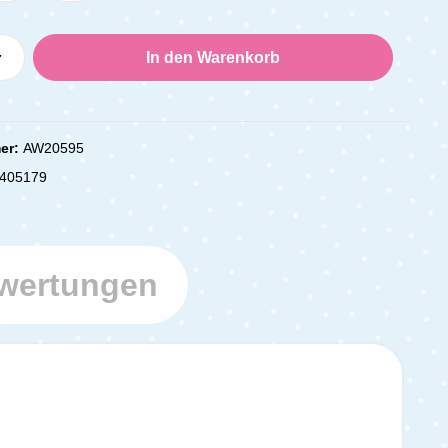
Anzahl: Gib den gewünschten Wert ein oder
In den Warenkorb
er:
AW20595
405179
wertungen