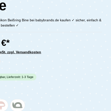
e
likon Beißring Bine bei babybrands.de kaufen ✓ sicher, einfach &
 bestellen ✓
 €*
MwSt. zzgl. Versandkosten
che Bewertung von 0 von 5 Sternen
bar, Lieferzeit: 1-3 Tage