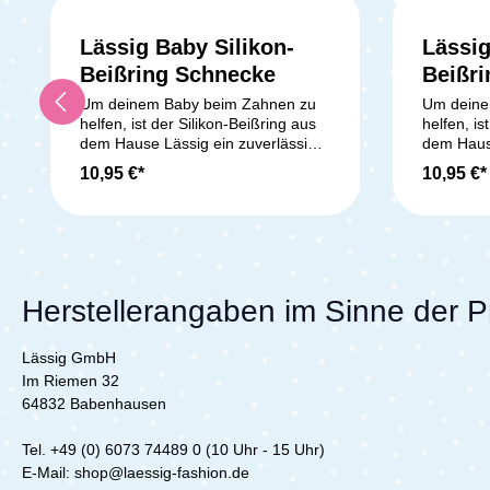
Lässig Baby Silikon-
Lässig
Beißring Schnecke
Beißri
Um deinem Baby beim Zahnen zu
Um deine
helfen, ist der Silikon-Beißring aus
helfen, is
dem Hause Lässig ein zuverlässiger
dem Hause
Unterstützer. Das Herumbeißen auf
Unterstü
10,95 €*
10,95 €*
dem Ring hilft den Zähnchen beim
dem Ring 
Durchdringen des Kiefers und kann
Durchdrin
somit schmerzlindernd wirken.
somit sch
Durch die eingeprägten Rillen und
Durch die
Noppen wird zudem das
Noppen w
Zahnfleisch deines Babys massiert.
Zahnfleis
Diese eingearbeiteten Feinheiten
Diese ein
Herstellerangaben im Sinne der 
auf dem Ring stimulieren zugleich
auf dem R
den Tastsinn deines Babys. Wenn
den Tast
Lässig GmbH
du den Ring vor den Augen deines
du den Ri
kleinen Schatzes hin und her
kleinen S
Im Riemen 32
bewegst, förderst du die Augen-
bewegst, 
64832 Babenhausen
Hand-Koordination und hilfst somit
Hand-Koor
das erste gezielte Greifen nach
das erste
Tel. +49 (0) 6073 74489 0 (10 Uhr - 15 Uhr)
Dingen zu erlernen. Lieferumfang:
Dingen z
E-Mail: shop@laessig-fashion.de
1x Beißring aus Silikon
1x Beißri