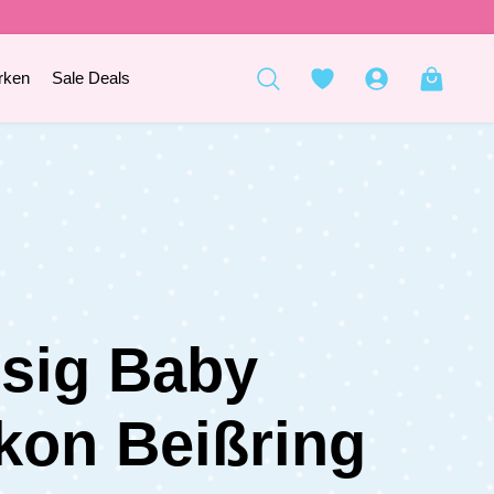
rken
Sale Deals
sig Baby
ikon Beißring