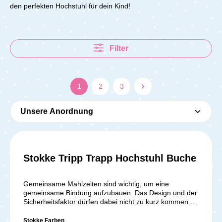
den perfekten Hochstuhl für dein Kind!
Filter
1
2
3
Stokke Tripp Trapp Hochstuhl Buche
Durchschnittliche Bewer
Gemeinsame Mahlzeiten sind wichtig, um eine
gemeinsame Bindung aufzubauen. Das Design und der
Sicherheitsfaktor dürfen dabei nicht zu kurz kommen.
Der Stokke Tripp Trapp ist dafür perfekt geeignet. Seine
solide Konstruktion sorgt für einen sicheren und
Stokke Farben