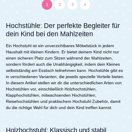
Lieferumfang: 1x Stokke TRIPP TRAPP Baby Set 2
1
2
3
(Rückenlehne und Bügel) inkl. extralange Bodengleiter
für den Tripp Trapp Achtung: Der Hochstuhl ist nicht im
Lieferumfang enthalten!
Hochstühle: Der perfekte Begleiter für
dein Kind bei den Mahlzeiten
Ein Hochstuhl ist ein unverzichtbares Möbelstück in jedem
Haushalt mit kleinen Kindern. Er bietet deinem Kind nicht nur
einen sicheren Platz zum Sitzen während der Mahlzeiten,
sondern fördert auch die Unabhängigkeit, indem dein Kleines
selbstständig am Esstisch teilnehmen kann. Hochstühle gibt es
in verschiedenen Varianten, die jeweils spezielle Vorteile bieten.
In diesem Artikel stellen wir dir die unterschiedlichen Arten von
Hochstühlen vor, einschließlich Holzhochstühlen,
Klapphochstühlen, mitwachsenden Hochstühlen,
Reisehochstühlen und praktischem Hochstuhl Zubehör, damit
du die richtige Wahl für dich und dein Kind treffen kannst.
Holzhochstuhl: Klassisch und stabil