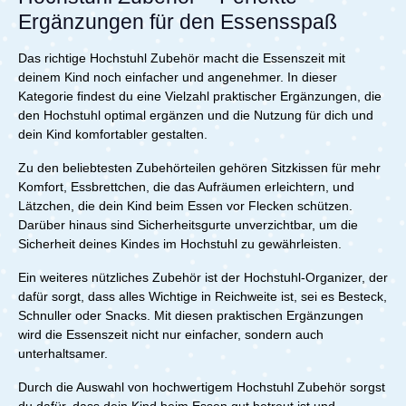
begleitet – nachhaltig gefertigt aus europäischem Holz
Ergänzungen für den Essensspaß
und belastbar bis 136 kg.Ein Hochstuhl, der mit deinem
Kind mitwächst – jetzt im günstigen Komplett-Set bei
Das richtige Hochstuhl Zubehör macht die Essenszeit mit
Babybrands.de erhältlich!Details im Überblick:3-in-1-
Set: Hochstuhl, Baby Set 2 & TrayIdeal ab ca. 6
deinem Kind noch einfacher und angenehmer. In dieser
Monaten – mitwachsend bis ins
Kategorie findest du eine Vielzahl praktischer Ergänzungen, die
Erwachsenenalter Verstellbare Sitz- und Fußplatte für
den Hochstuhl optimal ergänzen und die Nutzung für dich und
ergonomisches SitzenBaby Set 2 gibt sicheren Halt an
dein Kind komfortabler gestalten.
Rücken und SeitenTray bietet eigene Essfläche –
spülmaschinenfest & BPA-freiLeicht zu montieren,
Zu den beliebtesten Zubehörteilen gehören Sitzkissen für mehr
pflegeleicht im AlltagAus europäischem Holz –
Komfort, Essbrettchen, die das Aufräumen erleichtern, und
nachhaltig und robustBelastbar bis 136 kg – langlebig
über viele JahreGünstiger im Set als im Einzelkauf
Lätzchen, die dein Kind beim Essen vor Flecken schützen.
Lieferumfang: 1x Stokke Tripp Trapp Hochstuhl + Baby-
Darüber hinaus sind Sicherheitsgurte unverzichtbar, um die
Set 2 und Tisch White
Sicherheit deines Kindes im Hochstuhl zu gewährleisten.
Ein weiteres nützliches Zubehör ist der Hochstuhl-Organizer, der
dafür sorgt, dass alles Wichtige in Reichweite ist, sei es Besteck,
Schnuller oder Snacks. Mit diesen praktischen Ergänzungen
wird die Essenszeit nicht nur einfacher, sondern auch
unterhaltsamer.
Durch die Auswahl von hochwertigem Hochstuhl Zubehör sorgst