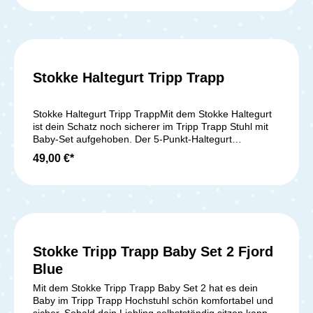
komfortablen Sitz. Es ist geeignet für Kinder ab dem 6.
Lebensmonat bis zum 3. Lebensjahr. Bitte beachte,
dass das Tray nicht dazu entworfen ist dein Kind zu
halten. Wir empfehlen dafür die Benutzung des Tripp
Trapp Sicherheitsgurts - bei uns erhältlich - .
Lieferumfang: 1x Stokke Tablett
Stokke Haltegurt Tripp Trapp
Durchschnittliche Bewer
Stokke Haltegurt Tripp TrappMit dem Stokke Haltegurt
ist dein Schatz noch sicherer im Tripp Trapp Stuhl mit
Baby-Set aufgehoben. Der 5-Punkt-Haltegurt
verhindert, dass dein Baby in einem unbeachteten
49,00 €*
Moment auszusteigen versucht. Das geschieht, ohne
dass die Bewegungsfreiheit eingeschränkt wird.
Mühelos befestigst du den Haltegurt aus reißfestem
Nylon am Stuhl. Die einzelnen Gurte sind mit der
Sicherheitsschnalle leicht gesichert. Lieferumfang: 1x
Stokke Haltegurt Beige
Stokke Tripp Trapp Baby Set 2 Fjord
Blue
Mit dem Stokke Tripp Trapp Baby Set 2 hat es dein
Baby im Tripp Trapp Hochstuhl schön komfortabel und