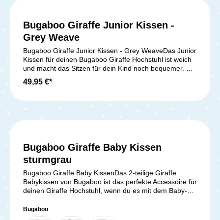
jeder Mahlzeit. Mit individuell einstellbaren Taillen- und
Schultergurten passt sich der Sicherheitsgurt optimal an
Dein Kind an.Bitte beachte: Der Stokke Haltegurt 2 ist
Bugaboo Giraffe Junior Kissen -
nur mit dem Tripp Trapp Baby Set 2 kompatibel, das
Grey Weave
seit April 2024 verkauft wird.Lieferumfang:1x Stokke
Haltegurt 2 für Tripp Trapp
Bugaboo Giraffe Junior Kissen - Grey WeaveDas Junior
Kissen für deinen Bugaboo Giraffe Hochstuhl ist weich
und macht das Sitzen für dein Kind noch bequemer. Du
kannst es als zusätzliche Erweiterung für deinen
49,95 €*
Hochstuhl nehmen, damit es dein Kind jederzeit
komfortabel hat. Das Junior Kissen besteht aus
wasserabweisenden und widerstandsfähigem Material.
Sollte es einmal schmutzig sein, kannst du es mit einem
feuchten Tuch abwischen oder bei 30°C in der
Waschmaschine reinigen. Technische Daten: Passend
für Giraffe Hochstuhl Maße (LxBxH): 35 x 32 x 2 cm
Bugaboo Giraffe Baby Kissen
Lieferumfang: 1x Bugaboo Giraffe Junior Kissen - Grey
Weave
sturmgrau
Bugaboo Giraffe Baby KissenDas 2-teilige Giraffe
Babykissen von Bugaboo ist das perfekte Accessoire für
deinen Giraffe Hochstuhl, wenn du es mit dem Baby-
Set erweitert hast. Durch das weiche Sitzkissen hat es
dein Kind noch bequemer im Giraffe Hochstuhl.
Bugaboo
Außerdem bietet das Kissen-Set deinem Kind