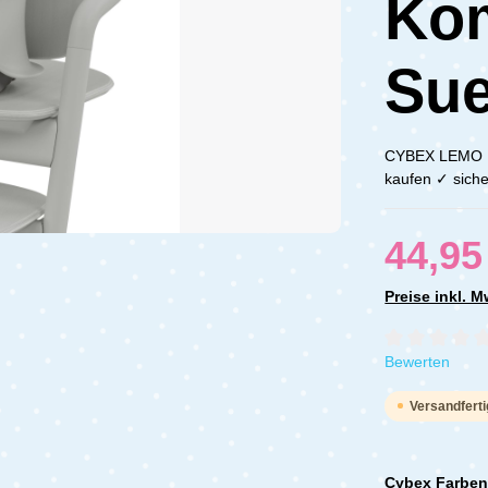
Kom
Sue
CYBEX LEMO Ho
kaufen ✓ siche
44,95
Preise inkl. 
Durchschnittli
Bewerten
Versandferti
Cybex Farbe