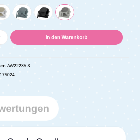
Anzahl: Gib den gewünschten Wert ein oder
In den Warenkorb
er:
AW22235.3
175024
wertungen