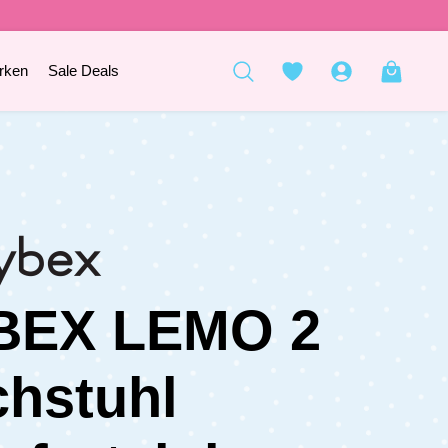
rken
Sale Deals
BEX LEMO 2
hstuhl