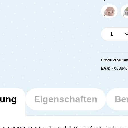
Produkt 
Produktnumm
EAN:
4063846
bung
Eigenschaften
Be