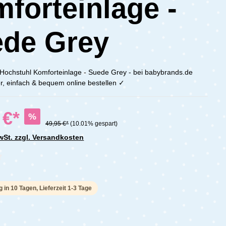
forteinlage -
de Grey
chstuhl Komforteinlage - Suede Grey - bei babybrands.de
r, einfach & bequem online bestellen ✓
 €*
%
49,95 €*
(10.01% gespart)
MwSt. zzgl. Versandkosten
che Bewertung von 0 von 5 Sternen
g in 10 Tagen, Lieferzeit 1-3 Tage
n