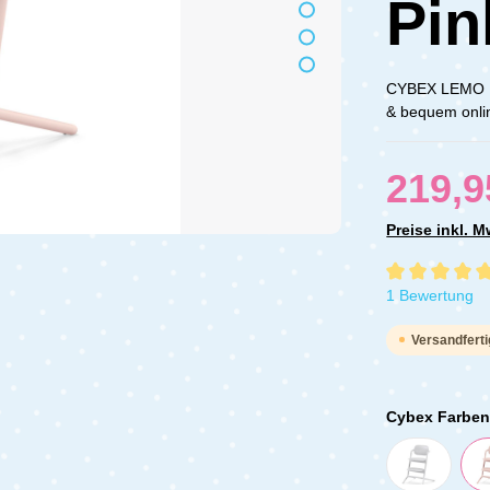
Pin
CYBEX LEMO Ho
& bequem onli
219,9
Preise inkl. 
Durchschnittli
1 Bewertung
Versandferti
Cybex Farbe