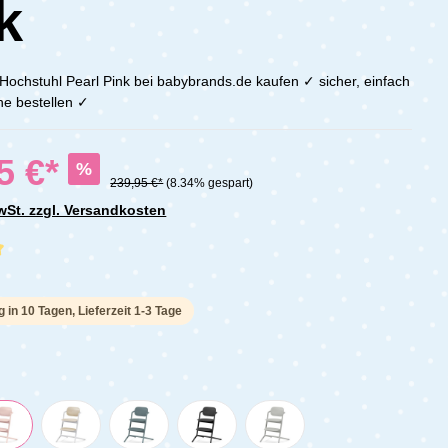
k
chstuhl Pearl Pink bei babybrands.de kaufen ✓ sicher, einfach
ne bestellen ✓
5 €*
%
239,95 €*
(8.34% gespart)
MwSt. zzgl. Versandkosten
che Bewertung von 5 von 5 Sternen
g in 10 Tagen, Lieferzeit 1-3 Tage
n