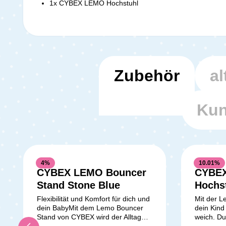
1x CYBEX LEMO Hochstuhl
Zubehör
al
Kun
4
%
10.01
%
CYBEX LEMO Bouncer
CYBEX
Durchschnittliche Bewertung von 5 von 
Stand Stone Blue
Hochs
Komfor
Flexibilität und Komfort für dich und
Mit der L
dein BabyMit dem Lemo Bouncer
dein Kin
Blue
Stand von CYBEX wird der Alltag
weich. Du
mit deinem Baby noch flexibler und
einfach i