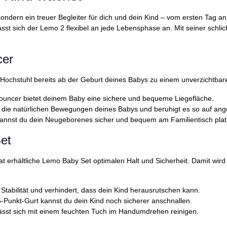
ndern ein treuer Begleiter für dich und dein Kind – vom ersten Tag an
 sich der Lemo 2 flexibel an jede Lebensphase an. Mit seiner schlicht
cer
Hochstuhl bereits ab der Geburt deines Babys zu einem unverzichtbare
uncer bietet deinem Baby eine sichere und bequeme Liegefläche.
h die natürlichen Bewegungen deines Babys und beruhigt es so auf a
kannst du dein Neugeborenes sicher und bequem am Familientisch plat
et
at erhältliche Lemo Baby Set optimalen Halt und Sicherheit. Damit wird
 Stabilität und verhindert, dass dein Kind herausrutschen kann.
5-Punkt-Gurt kannst du dein Kind noch sicherer anschnallen.
lässt sich mit einem feuchten Tuch im Handumdrehen reinigen.