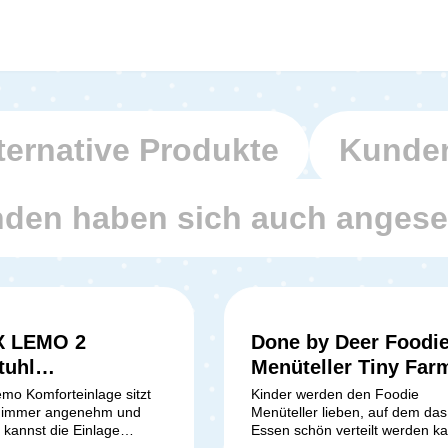
ternative Produkte
Kunden
den haben sich auch anges
 LEMO 2
Done by Deer Foodi
5 Sternen
tuhl
Menüteller Tiny Farm
teinlage - Stone
Sand
emo Komforteinlage sitzt
Kinder werden den Foodie
d immer angenehm und
Menüteller lieben, auf dem das
 kannst die Einlage
Essen schön verteilt werden k
n das Baby Set integrieren.
Die Unterteilung der Speisen