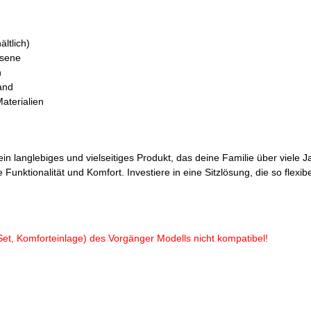
ltlich)
hsene
n
and
aterialien
n langlebiges und vielseitiges Produkt, das deine Familie über viele 
Funktionalität und Komfort. Investiere in eine Sitzlösung, die so flex
et, Komforteinlage) des Vorgänger Modells nicht kompatibel!