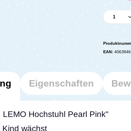
Produkt 
Produktnumm
EAN:
4063846
ung
Eigenschaften
Bew
 LEMO Hochstuhl Pearl Pink"
m Kind wächst