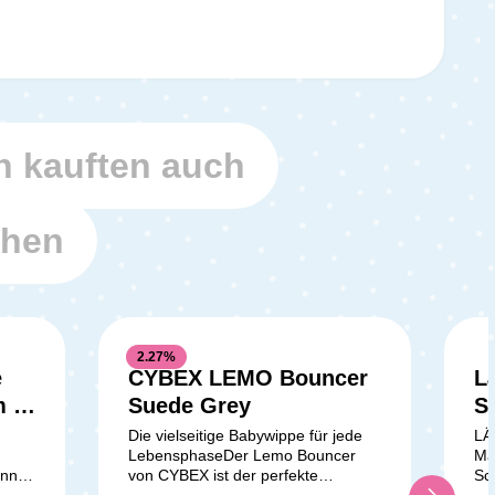
 kauften auch
ehen
2.27
%
e
CYBEX LEMO Bouncer
L
Durchschnittliche Bewertung von
 -
Suede Grey
Se
Be
Die vielseitige Babywippe für jede
LÄ
LebensphaseDer Lemo Bouncer
Ma
F
ann.
von CYBEX ist der perfekte
Sc
Begleiter für dich und dein Baby ab
Ha