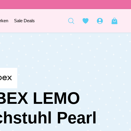
rken
Sale Deals
BEX LEMO
hstuhl Pearl