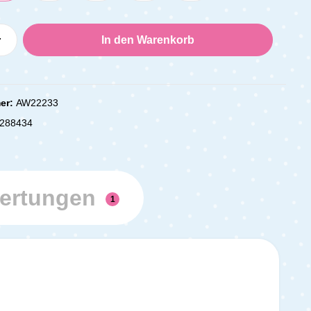
Anzahl: Gib den gewünschten Wert ein oder
In den Warenkorb
er:
AW22233
288434
ertungen
1