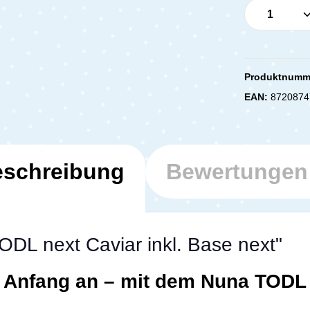
Produkt 
Produktnumm
EAN:
8720874
schreibung
Bewertunge
DL next Caviar inkl. Base next"
n Anfang an – mit dem Nuna TODL