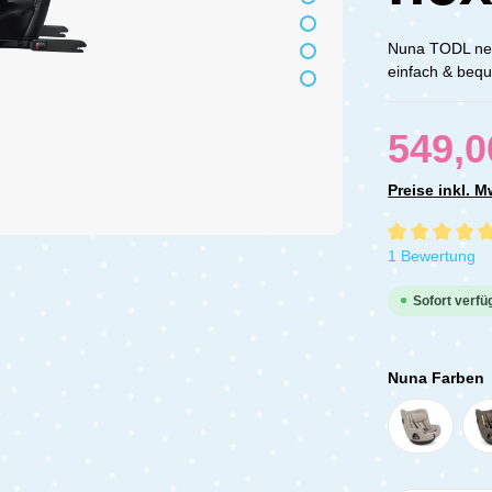
Nuna TODL next
einfach & bequ
549,0
Preise inkl. 
Durchschnittli
1 Bewertung
Sofort verfüg
Nuna Farben