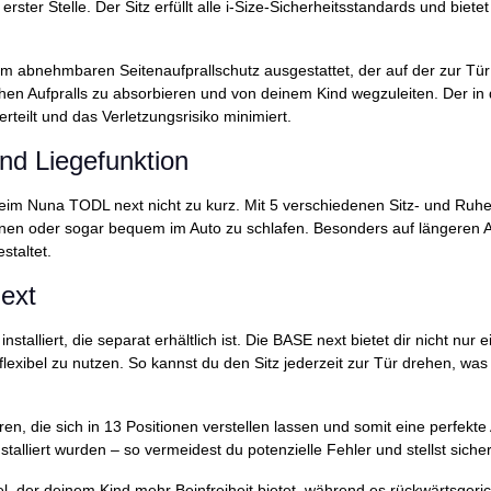
ster Stelle. Der Sitz erfüllt alle i-Size-Sicherheitsstandards und biet
nem abnehmbaren Seitenaufprallschutz ausgestattet, der auf der zur Tür
tlichen Aufpralls zu absorbieren und von deinem Kind wegzuleiten. Der 
erteilt und das Verletzungsrisiko minimiert.
und Liegefunktion
im Nuna TODL next nicht zu kurz. Mit 5 verschiedenen Sitz- und Ruhepos
nnen oder sogar bequem im Auto zu schlafen. Besonders auf längeren A
staltet.
next
talliert, die separat erhältlich ist. Die BASE next bietet dir nicht nu
lexibel zu nutzen. So kannst du den Sitz jederzeit zur Tür drehen, wa
ren, die sich in 13 Positionen verstellen lassen und somit eine perfe
stalliert wurden – so vermeidest du potenzielle Fehler und stellst siche
el, der deinem Kind mehr Beinfreiheit bietet, während es rückwärtsgeric