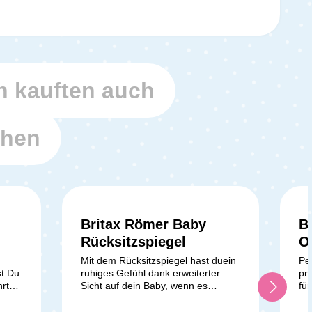
 kauften auch
ehen
Britax Römer Baby
B
Rücksitzspiegel
O
Mit dem Rücksitzspiegel hast duein
Per
st Du
ruhiges Gefühl dank erweiterter
pra
rt
Sicht auf dein Baby, wenn es
fü
ich
rückwärtsgerichtet auf der
un
zu
Rückbank mitfährt. Der große
gr