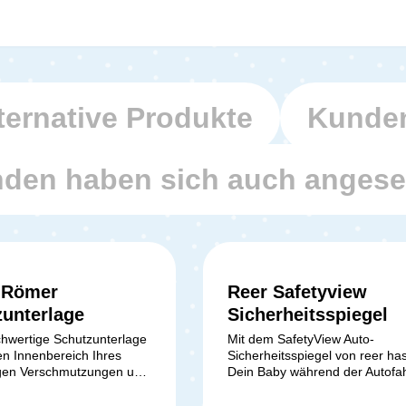
ternative Produkte
Kunden
den haben sich auch anges
x Römer
Reer Safetyview
Durchschnittliche Bewertung von 5 von 5 Sternen
unterlage
Sicherheitsspiegel
hwertige Schutzunterlage
Mit dem SafetyView Auto-
en Innenbereich Ihres
Sicherheitsspiegel von reer ha
gen Verschmutzungen und
Dein Baby während der Autofah
gungen, die durch den
immer sicher im Blick – ohne D
z verursacht
vom Straßenverkehr ablenken 