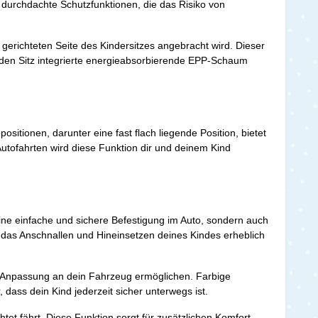
et durchdachte Schutzfunktionen, die das Risiko von
 gerichteten Seite des Kindersitzes angebracht wird. Dieser
in den Sitz integrierte energieabsorbierende EPP-Schaum
itionen, darunter eine fast flach liegende Position, bietet
utofahrten wird diese Funktion dir und deinem Kind
r eine einfache und sichere Befestigung im Auto, sondern auch
s das Anschnallen und Hineinsetzen deines Kindes erheblich
kte Anpassung an dein Fahrzeug ermöglichen. Farbige
r, dass dein Kind jederzeit sicher unterwegs ist.
htet fährt. Diese Funktion sorgt für zusätzlichen Komfort,