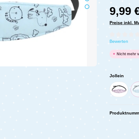
9,99 
Preise inkl. 
Durchschnittli
Bewerten
Nicht mehr 
Jollein
Produktnumm