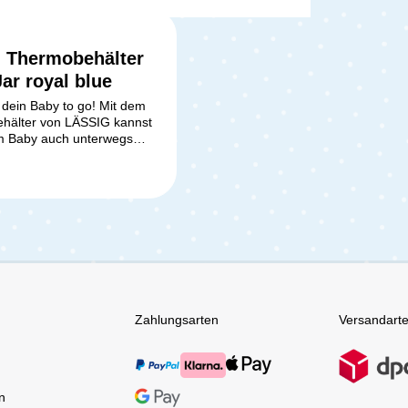
g Thermobehälter
ar royal blue
 dein Baby to go! Mit dem
hälter von LÄSSIG kannst
m Baby auch unterwegs
ei servieren. Der
ndige Thermobehälter aus
 ist perfekt für warme und
isen. Im Deckel befindet
ilikonring,der dafür sorgt,
ts auslaufen kann. Mit
ssungsvermögen von 315
 du den kleinen und
unger deines Babys
sofort stillen.
x LÄSSIG
Zahlungsarten
Versandart
älter aus Edelstahl
n