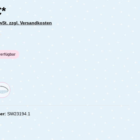
€*
MwSt. zzgl. Versandkosten
che Bewertung von 0 von 5 Sternen
verfügbar
er:
SW23194.1