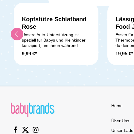
Kopfstütze Schlafband
Lässi
Rose
Food J
Unsere Auto-Unterstützung ist
Essen für
speziell für Babys und Kleinkinder
Thermobe
konzipiert, um ihnen während
du deine
langer Reisen eine bessere
seinen Br
9,99 €*
19,95 €*
Halsunterstützung zu bieten, damit
doppelwa
sie sicher schlafen können und
Edelstahl
Nackenbelastungen entlastet
kalte Spe
werden. Sie lässt sich einfach
sich ein S
montieren und abnehmen und
dass nich
passt auf die meisten Autositze. Die
einem Fa
Auto-Reiseunterstützung wird mit
ml kannst
verstellbaren elastischen Bändern
großen H
geliefert, die mit einer Schnalle
unterwegs 
versehen sind, um eine einfache
Lieferumfang: 1
Home
Montage und Demontage zu
Thermobeh
gewährleisten. Die Länge kann
angepasst werden, um
Über Uns
sicherzustellen, dass sie fest im
Unser Lade
Auto sitzt und den Hals des