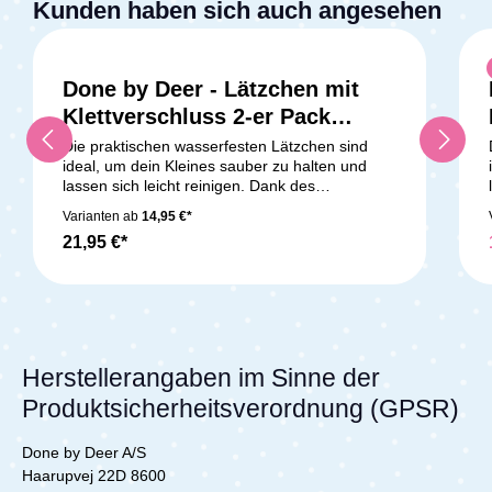
Kunden haben sich auch angesehen
Done by Deer - Lätzchen mit
Klettverschluss 2-er Pack
Elphee Blue
Die praktischen wasserfesten Lätzchen sind
ideal, um dein Kleines sauber zu halten und
lassen sich leicht reinigen. Dank des
praktischen Auffangtäschchens bleibt beim
Varianten ab
14,95 €*
Essen weniger daneben. Die weichen Lätzchen
21,95 €*
verfügen über einen Klettverschluss, der ein
einfaches An- und Ausziehen ermöglicht. Das
hübsche Lätzchenset ist in einem sanften
Senfgelb erhältlich. Ein Lätzchen ist mit
niedlichen Abbildungen von Raffi und
Regenwolken verziert, während das andere mit
sanften Farben und fröhlichen Punkten verziert
Herstellerangaben im Sinne der
ist.Lieferumfang:Lätzchen mit Klettverschluss 2-
Produktsicherheitsverordnung (GPSR)
er Pack
Done by Deer A/S
Haarupvej 22D 8600