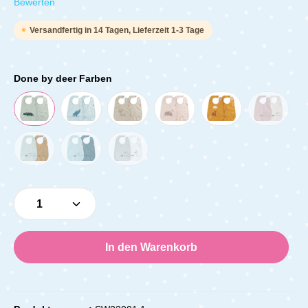
Durchschnittliche Bewertung von 0 von 5 Sternen
Bewerten
Versandfertig in 14 Tagen, Lieferzeit 1-3 Tage
Done by deer Farben
Produkt Anzahl: Gib den gewünschten Wert e
In den Warenkorb