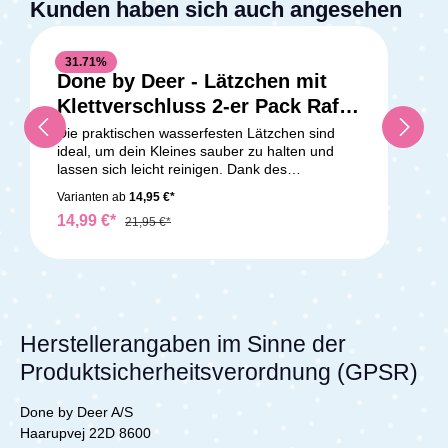
Kunden haben sich auch angesehen
31.71
%
Done by Deer - Lätzchen mit
Klettverschluss 2-er Pack Raffi
Mustard
Die praktischen wasserfesten Lätzchen sind
ideal, um dein Kleines sauber zu halten und
lassen sich leicht reinigen. Dank des
praktischen Auffangtäschchens bleibt beim
Varianten ab
14,95 €*
Essen weniger daneben. Die weichen Lätzchen
14,99 €*
verfügen über einen Klettverschluss, der ein
21,95 €*
einfaches An- und Ausziehen ermöglicht. Das
hübsche Lätzchenset ist in einem sanften
Senfgelb erhältlich. Ein Lätzchen ist mit
niedlichen Abbildungen von Raffi und
Regenwolken verziert, während das andere mit
sanften Farben und fröhlichen Punkten verziert
Herstellerangaben im Sinne der
ist.Lieferumfang:Lätzchen mit Klettverschluss 2-
Produktsicherheitsverordnung (GPSR)
er Pack
Done by Deer A/S
Haarupvej 22D 8600