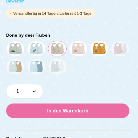
Durchschnittliche Bewertung von 0 von 5 Sternen
Bewerten
Versandfertig in 14 Tagen, Lieferzeit 1-3 Tage
Done by deer Farben
Produkt Anzahl: Gib den gewünschten Wert e
In den Warenkorb