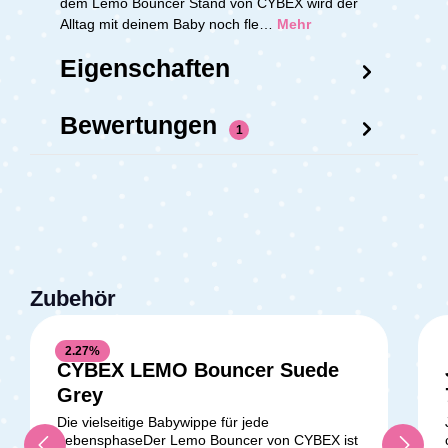
dem Lemo Bouncer Stand von CYBEX wird der
Alltag mit deinem Baby noch fle…
Mehr
Eigenschaften
Bewertungen
1
Zubehör
2.27
%
CYBEX LEMO Bouncer Suede
Durchschnittliche Bewertung v
Grey
Die vielseitige Babywippe für jede
LebensphaseDer Lemo Bouncer von CYBEX ist