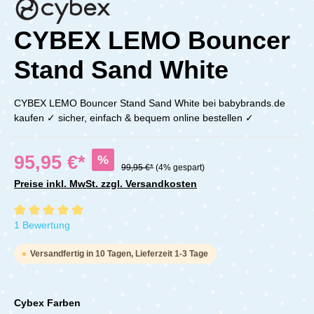
CYBEX LEMO Bouncer
Stand Sand White
CYBEX LEMO Bouncer Stand Sand White bei babybrands.de
kaufen ✓ sicher, einfach & bequem online bestellen ✓
95,95 €*
%
99,95 €*
(4% gespart)
Preise inkl. MwSt. zzgl. Versandkosten
Durchschnittliche Bewertung von 5 von 5 Sternen
1 Bewertung
Versandfertig in 10 Tagen, Lieferzeit 1-3 Tage
Cybex Farben