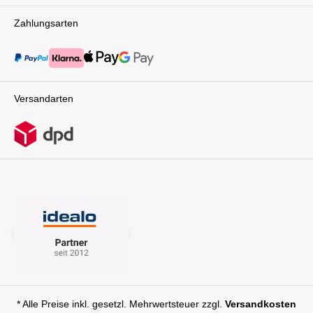
Umgebung zu entdecken und frische Luft zu
genießen. Für dich besonders praktisch: Die
Zahlungsarten
Babywanne lässt sich mit nur einem Handgriff
vom Gestell lösen und kompakt
zusammenfalten. Der integrierte Tragegriff
sorgt dabei für ein einfaches Handling.Cybex
Cloud T i-Size PlusFür höchste Sicherheit auf
Reisen ergänzt die CYBEX Cloud T i-Size Plus
Versandarten
Babyschale Dein Setup perfekt. Sie ist nach der
neuesten europäischen Sicherheitsnorm (ECE
R129/00) zertifiziert und schützt Dein Baby
optimal durch die integrierte Energiereduktions-
Technologie und das lineare
Seitenaufprallschutz-System (L.S.P.). Der 5-
Punkt-Sicherheitsgurt und der
Neugeboreneneinsatz sorgen für sicheren Halt
und ergonomische Liegeposition. Gleichzeitig
bietet die Schale höchsten Komfort: Das
atmungsaktive Sitzpolster verhindert
Überhitzung, das verstellbare Sonnenverdeck
mit UPF50+ schützt vor Sonne, Wind und
leichtem Regen, und die großzügige Gestaltung
ermöglicht Deinem Kind viel Bewegungsfreiheit.
Die Cloud T i-Size Plus punktet zudem mit
* Alle Preise inkl. gesetzl. Mehrwertsteuer zzgl.
Versandkosten
Flexibilität: Ob im Auto, kombiniert mit der im