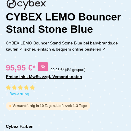
CYBEX LEMO Bouncer
Stand Stone Blue
CYBEX LEMO Bouncer Stand Stone Blue bei babybrands.de
kaufen ✓ sicher, einfach & bequem online bestellen ✓
95,95 €*
%
99,95 €*
(4% gespart)
Preise inkl. MwSt. zzgl. Versandkosten
Durchschnittliche Bewertung von 5 von 5 Sternen
1 Bewertung
Versandfertig in 10 Tagen, Lieferzeit 1-3 Tage
Cybex Farben