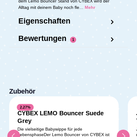
dem Lemo Bouncer Stand von CYBEX wird der
Alltag mit deinem Baby noch fle…
Mehr
Eigenschaften
Bewertungen
1
Zubehör
2.27
%
CYBEX LEMO Bouncer Suede
Durchschnittliche Bewertung v
Grey
Die vielseitige Babywippe für jede
LebensphaseDer Lemo Bouncer von CYBEX ist