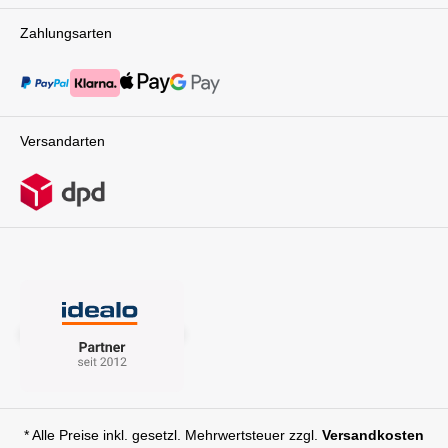
Umgebung zu entdecken und frische Luft zu
genießen. Für dich besonders praktisch: Die
Zahlungsarten
Babywanne lässt sich mit nur einem Handgriff
vom Gestell lösen und kompakt
zusammenfalten. Der integrierte Tragegriff
sorgt dabei für ein einfaches Handling.Cybex
Cloud T i-Size PlusFür höchste Sicherheit auf
Reisen ergänzt die CYBEX Cloud T i-Size Plus
Versandarten
Babyschale Dein Setup perfekt. Sie ist nach der
neuesten europäischen Sicherheitsnorm (ECE
R129/00) zertifiziert und schützt Dein Baby
optimal durch die integrierte Energiereduktions-
Technologie und das lineare
Seitenaufprallschutz-System (L.S.P.). Der 5-
Punkt-Sicherheitsgurt und der
Neugeboreneneinsatz sorgen für sicheren Halt
und ergonomische Liegeposition. Gleichzeitig
bietet die Schale höchsten Komfort: Das
atmungsaktive Sitzpolster verhindert
Überhitzung, das verstellbare Sonnenverdeck
mit UPF50+ schützt vor Sonne, Wind und
leichtem Regen, und die großzügige Gestaltung
ermöglicht Deinem Kind viel Bewegungsfreiheit.
Die Cloud T i-Size Plus punktet zudem mit
* Alle Preise inkl. gesetzl. Mehrwertsteuer zzgl.
Versandkosten
Flexibilität: Ob im Auto, kombiniert mit der im