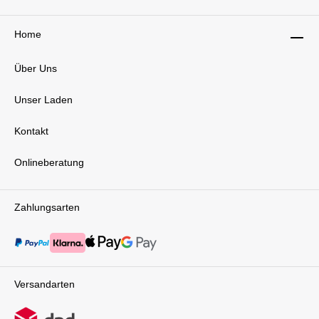
sorgt für eine sichere
Sitzposition.Sicherheitsgurt (separat erhältlich):
Für noch mehr Sicherheit kannst du einen 5-
Home
Punkt-Gurt ergänzen, der dein Kind auch bei
lebhaften Bewegungen in Position hält.Flexibles
Über Uns
Lemo Tray: Das Tray, das am Baby Set
befestigt werden kann, ermöglicht deinem Kind,
selbstständig zu essen und aktiv an den
Unser Laden
Mahlzeiten teilzunehmen. Es dient als
praktische Ablagefläche für Essen und
Kontakt
Getränke und ist leicht abnehmbar sowie
einfach zu reinigen.Mitwachsender Hochstuhl
Stunning Black: Ab dem Kindergartenalter und
Onlineberatung
darüber hinausSobald dein Kind das Baby Set
nicht mehr benötigt, wächst der Lemo
Hochstuhl weiter mit. Dank seiner flexiblen
Zahlungsarten
Anpassungsmöglichkeiten bleibt er ein treuer
Begleiter über viele Jahre hinweg:Fußstütze:
Für Kinder, die aus dem Baby Set
herausgewachsen sind, bietet die verstellbare
Fußstütze zusätzlichen Komfort und eine
ergonomische Sitzhaltung.Für Kinder und
Versandarten
Erwachsene: Ab etwa fünf Jahren kannst du
den Lemo Hochstuhl als normalen Stuhl
verwenden. Die hohe Stabilität und das