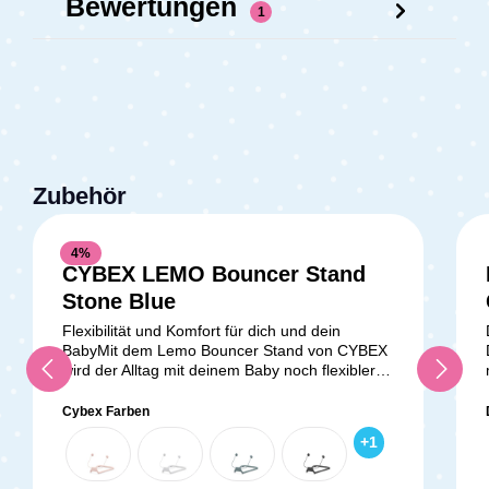
Bewertungen
1
Zubehör
4
%
CYBEX LEMO Bouncer Stand
Durchschnittliche Bewertung v
Stone Blue
Flexibilität und Komfort für dich und dein
BabyMit dem Lemo Bouncer Stand von CYBEX
wird der Alltag mit deinem Baby noch flexibler
und entspannter. Dieser praktische Standfuß ist
die perfekte Ergänzung, wenn du den Lemo
Cybex Farben
Bouncer als eigenständige Babywippe
+
1
verwenden möchtest. Egal, ob im Wohnzimmer,
in der Küche oder im Büro – dein Baby kann
bequem und sicher dabei sein, während du