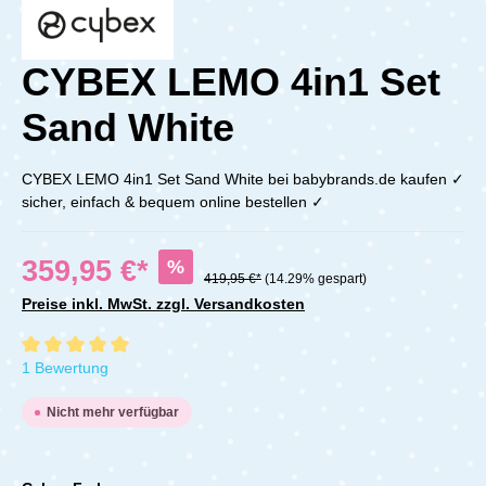
CYBEX LEMO 4in1 Set
Sand White
CYBEX LEMO 4in1 Set Sand White bei babybrands.de kaufen ✓
sicher, einfach & bequem online bestellen ✓
359,95 €*
%
419,95 €*
(14.29% gespart)
Preise inkl. MwSt. zzgl. Versandkosten
Durchschnittliche Bewertung von 5 von 5 Sternen
1 Bewertung
Nicht mehr verfügbar