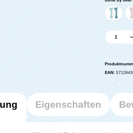
Produkt 
Produktnumm
EAN:
5712643
bung
Eigenschaften
Be