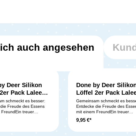
ich auch angesehen
Kund
y Deer Silikon
Done by Deer Siliko
 2er Pack Lalee
Löffel 2er Pack Lale
Green
m schmeckt es besser:
Gemeinsam schmeckt es besse
 die Freude des Essens
Entdecke die Freude des Esse
 FreundEin treuer
mit einem FreundEin treuer
bei jeder Mahlzeit: Diese
Begleiter bei jeder Mahlzeit: D
9,95 €*
ikonlöffel sorgen dafür,
beiden Silikonlöffel sorgen dafü
e immer mit von der Partie
dass Lalee immer mit von der P
 es ums Essen
ist, wenn es ums Essen