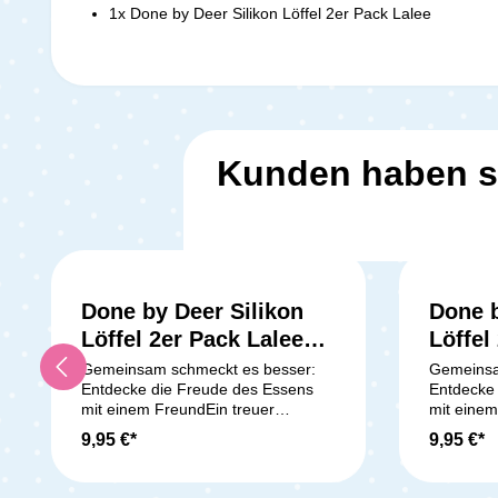
1x Done by Deer Silikon Löffel 2er Pack Lalee
Kunden haben s
Done by Deer Silikon
Done b
Löffel 2er Pack Lalee
Löffel
Papaya
Blue
Gemeinsam schmeckt es besser:
Gemeinsa
Entdecke die Freude des Essens
Entdecke
mit einem FreundEin treuer
mit einem
Begleiter bei jeder Mahlzeit: Diese
Begleiter 
9,95 €*
9,95 €*
beiden Silikonlöffel sorgen dafür,
beiden Sil
dass Lalee immer mit von der Partie
dass Lale
ist, wenn es ums Essen
ist, wenn