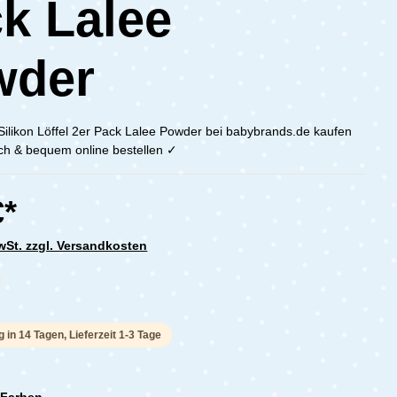
k Lalee
wder
ilikon Löffel 2er Pack Lalee Powder bei babybrands.de kaufen
ach & bequem online bestellen ✓
€*
MwSt. zzgl. Versandkosten
che Bewertung von 0 von 5 Sternen
g in 14 Tagen, Lieferzeit 1-3 Tage
 Farben