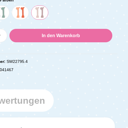
Anzahl: Gib den gewünschten Wert ein oder
In den Warenkorb
er:
SW22795.4
041467
wertungen