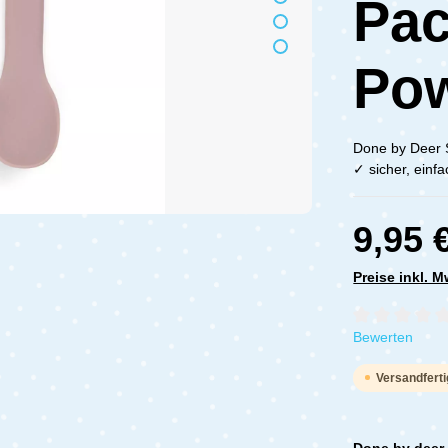
Pac
Po
Done by Deer S
✓ sicher, einf
9,95 
Preise inkl. 
Durchschnittli
Bewerten
Versandferti
Done by deer