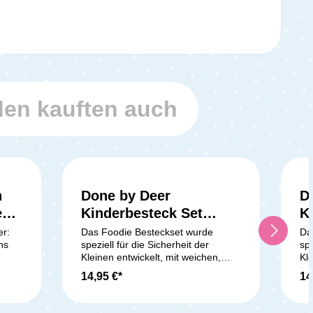
en kauften auch
n
Done by Deer
D
e
Kinderbesteck Set
K
happy clouds - powder
E
r:
Das Foodie Besteckset wurde
Da
ns
speziell für die Sicherheit der
spe
Kleinen entwickelt, mit weichen,
Kle
iese
abgerundeten Kanten, die eine
ab
14,95 €*
14
r,
sichere Anwendung
si
artie
gewährleisten. Es passt perfekt in
gew
kleine Hände und wurde von
kl