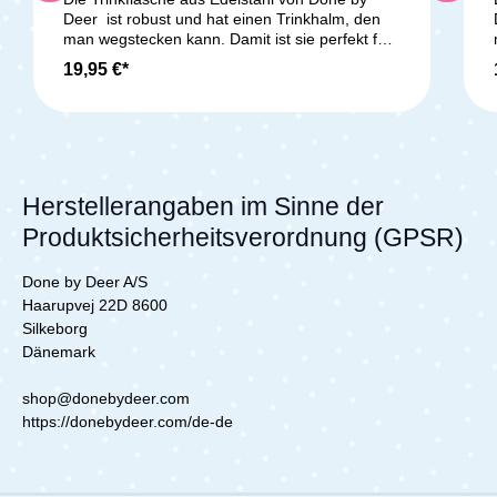
Deer ist robust und hat einen Trinkhalm, den
man wegstecken kann. Damit ist sie perfekt für
Ausflüge, Kindergarten oder Schule. Die
19,95 €*
Edelstahltrinkflasche ist innen nicht beschichtet,
sodass keine Gerüche oder Chemikalien
abgegeben werden können. Das Design der
Deer friends macht die Flasche zu einem
echten Highlight für dein Kind. Durch den
hochwertigen 18/8 Qualitätsstahl ist die
Trinkflasche langlebig und nachhaltig.
Herstellerangaben im Sinne der
Lieferumfang: 1x Done by Deer Trinkflasche
L
Produktsicherheitsverordnung (GPSR)
aus Edelstahl
Done by Deer A/S
Haarupvej 22D 8600
Silkeborg
Dänemark
shop@donebydeer.com
https://donebydeer.com/de-de