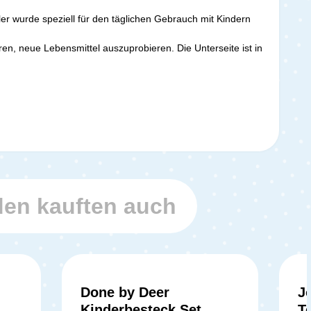
ller wurde speziell für den täglichen Gebrauch mit Kindern
en, neue Lebensmittel auszuprobieren. Die Unterseite ist in
en kauften auch
Done by Deer
Jo
Kinderbesteck Set
T