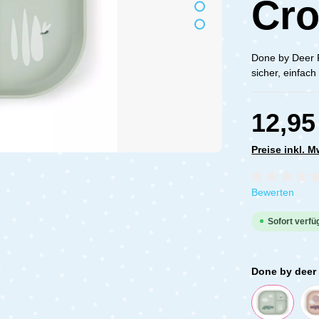
Cro
Done by Deer 
sicher, einfac
12,95
Preise inkl. 
Durchschnittli
Bewerten
Sofort verfüg
Done by deer