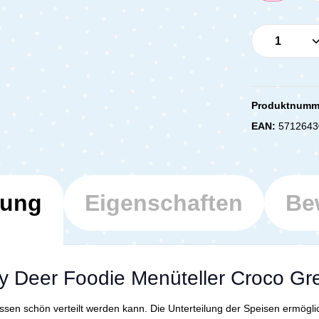
Produkt 
Produktnumm
EAN:
5712643
bung
Eigenschaften
Be
y Deer Foodie Menüteller Croco Gr
sen schön verteilt werden kann. Die Unterteilung der Speisen ermögli