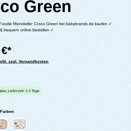
co Green
Foodie Menüteller Croco Green bei babybrands.de kaufen ✓
h & bequem online bestellen ✓
 €*
MwSt. zzgl. Versandkosten
che Bewertung von 0 von 5 Sternen
bar, Lieferzeit: 1-3 Tage
 Farben