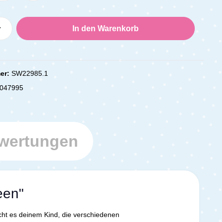
Anzahl: Gib den gewünschten Wert ein oder
In den Warenkorb
er:
SW22985.1
047995
wertungen
een"
cht es deinem Kind, die verschiedenen