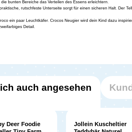
ie bunten Bereiche das Verteilen des Essens erleichtern.
praktische, rutschfeste Unterseite sorgt für einen sicheren Halt. Der Te
co ein paar Leuchtkäfer. Crocos Neugier wird dein Kind dazu inspirier
weifarbiges Detail.
ich auch angesehen
Kund
by Deer Foodie
Jollein Kuscheltier
ller Tiny Farm -
Teddybär Naturel