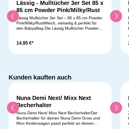
Lässig - Mulltücher 3er Set 85 x
85 cm Powder Pink/Milky/Rust
Lässig Mulltücher 3er Set – 85 x 85 cm Powder
Pink/Milky/RustWeich, vielseitig & perfekt für
den Babyalltag Die Lässig Mulltücher Powder
Pink/Milky/Rust im praktischen 3er-Set sind
wahre Alleskönner im Alltag mit deinem Baby.
14,95 €*
Mit einer Größe von 85 x 85 cm sind sie ideal
als Spucktuch, Schmusetuch, Wickelunterlage
oder Pucktuch. Die Tücher bestehen aus
atmungsaktiven und pflegeleichten Materialien,
die besonders sanft zur empfindlichen
Babyhaut sind. Vielseitige Nutzung für dein
BabyMultifunktional – Perfekt als Spucktuch,
Kunden kauften auch
Kuscheltuch, Pucktuch oder
Wickelunterlage Extra weich – Wird mit jeder
Wäsche noch softer Atmungsaktiv &
hautfreundlich – Perfekt für empfindliche
Nuna Demi Next/ Mixx Next
Babyhaut Pflegeleicht – Waschbar bei 60 °C
Becherhalter
und trocknergeeignet Dreierpack – Immer ein
frisches Tuch griffbereit Die hochwertigen
Nuna Demi Next/ Mixx Next BecherhalterDer
Mulltücher von Lässig sind nicht nur praktisch,
Becherhalter für deinen Nuna Demi Grow und
sondern auch langlebig und stilvoll. Dank der
Mixx Kinderwagen passt perfekt an deinen
Verarbeitung von Bambusfasern sind sie
Kinderwagen. Damit hast du ab jetzt auf euren