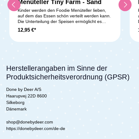
Menüteller Tiny Farm - Sand
Kinder werden den Foodie Menüteller lieben,
auf dem das Essen schön verteilt werden kann.
Die Unterteilung der Speisen ermöglicht es
deinem Kind, die verschiedenen
12,95 €*
Geschmacksrichtungen und Texturen zu
erkunden, während die bunten Bereiche das
Verteilen des Essens erleichtern. Der hohe
Rand des Tellers erleichtert das Auflöffeln und
die praktische, rutschfeste Unterseite sorgt für
einen sicheren Halt. Der Teller wurde speziell
für den täglichen Gebrauch mit Kindern
Herstellerangaben im Sinne der
entwickelt und ist spülmaschinen- und
Produktsicherheitsverordnung (GPSR)
mikrowellengeeignet. Auf dem grünen
Menüteller beobachtet das coole Krokodil Croco
ein paar Leuchtkäfer. Crocos Neugier wird dein
Done by Deer A/S
Kind dazu inspirieren, neue Lebensmittel
Haarupvej 22D 8600
auszuprobieren. Die Unterseite ist in einem
Silkeborg
dunkleren Grün gehalten und sorgt für ein
Dänemark
hübsches zweifarbiges
Detail.Lieferumfang:1x Foodie Menüteller Tiny
shop@donebydeer.com
Farm - Sand
https://donebydeer.com/de-de