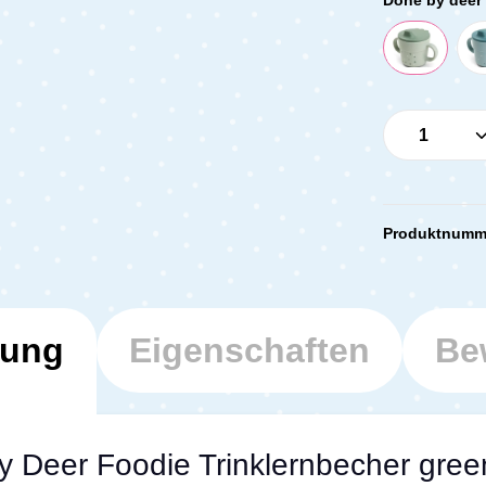
Produkt 
Produktnumm
bung
Eigenschaften
Be
y Deer Foodie Trinklernbecher gree