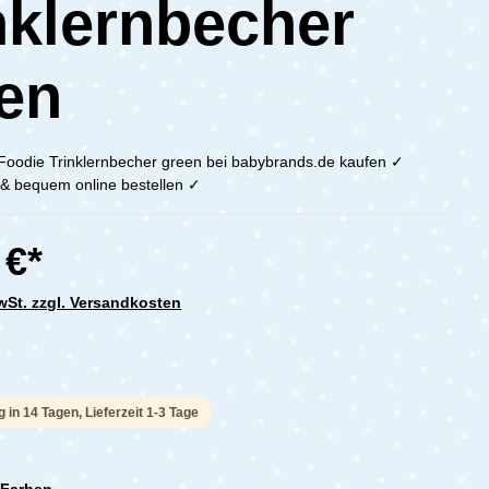
nklernbecher
en
Foodie Trinklernbecher green bei babybrands.de kaufen ✓
h & bequem online bestellen ✓
 €*
MwSt. zzgl. Versandkosten
che Bewertung von 0 von 5 Sternen
g in 14 Tagen, Lieferzeit 1-3 Tage
 Farben