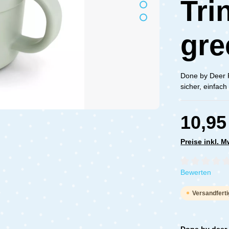
Tri
gre
Done by Deer 
sicher, einfac
10,95
Preise inkl. 
Durchschnittli
Bewerten
Versandferti
Done by deer