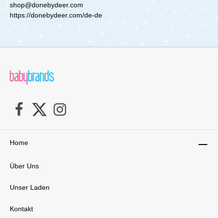
schätzen die Funktionalität. So wird jede
shop@donebydeer.com
Mahlzeit – ob Obst, Gemüse oder kleine
https://donebydeer.com/de-de
Naschereien – zu einem besonderen
Moment.Kompakt, robust und absolut praktisch:
Die Done by Deer Snackboxen Ozzo Powder
sind der ideale Begleiter für kleine und große
Abenteuer. Bring Ordnung in deine Snackzeit
und begeistere dein Kind mit diesem stylischen
Set, das einfach Spaß
macht!Lieferumfang:1x Done by Deer - Baby
Snackbox Ozzo Powder 3er Set
Home
Über Uns
Unser Laden
Kontakt