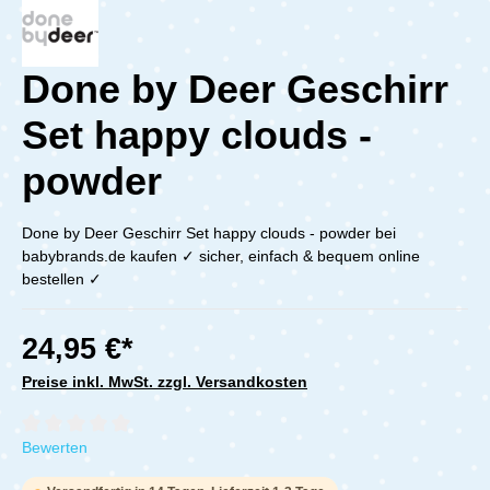
Done by Deer Geschirr
Set happy clouds -
powder
Done by Deer Geschirr Set happy clouds - powder bei
babybrands.de kaufen ✓ sicher, einfach & bequem online
bestellen ✓
24,95 €*
Preise inkl. MwSt. zzgl. Versandkosten
Durchschnittliche Bewertung von 0 von 5 Sternen
Bewerten