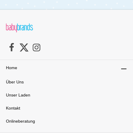
unzähligen Familienessen kann es recycelt und
zu einem neuen Alltagsgegenstand werden.
Lieferumfang:1x Teller1x Tasse1x Schüssel
Home
Über Uns
Unser Laden
Kontakt
Onlineberatung