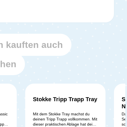
 kauften auch
ehen
Stokke Tripp Trapp Tray
S
N
assic
Mit dem Stokke Tray machst du
Da
deinen Tripp Trapp vollkommen. Mit
Se
ppst
dieser praktischen Ablage hat dein
sc