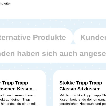
engleiter
ternative Produkte
Kunden
den haben sich auch anges
 Tripp Trapp
Stokke Tripp Trapp
hsenen Kissen
Classic Sitzkissen
c Grey
ke Erwachsenen Kissen
Mit dem Stokke Tripp Trapp Cl
fekt auf deinen Tripp
Kissen kreierst du deinen ganz
hinterlässt du einen tollen
persönlichen Hochstuhl und pe