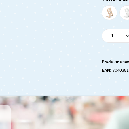
Produkt 
Produktnumm
EAN:
7040351