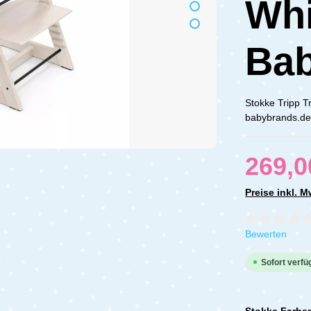
Whi
Bab
Stokke Tripp T
babybrands.de 
269,0
Preise inkl. 
Durchschnittli
Bewerten
Sofort verfüg
Stokke Farbe