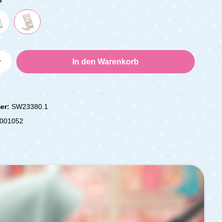
Anzahl: Gib den gewünschten Wert ein oder
In den Warenkorb
er:
SW23380.1
001052