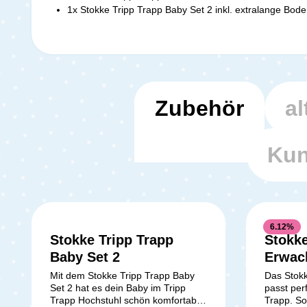
1x Stokke Tripp Trapp Baby Set 2 inkl. extralange Bod
Zubehör
al
Kun
6.12
%
Stokke Tripp Trapp
Stokke
Baby Set 2
Erwac
Nordi
Mit dem Stokke Tripp Trapp Baby
Das Stok
Set 2 hat es dein Baby im Tripp
passt per
Trapp Hochstuhl schön komfortabel
Trapp. So 