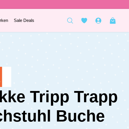
rken
Sale Deals
kke Tripp Trapp
hstuhl Buche