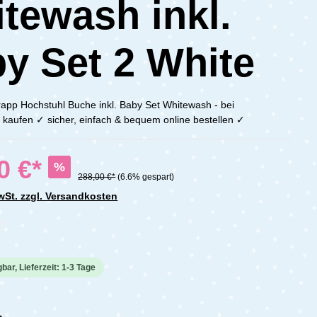
tewash inkl.
y Set 2 White
rapp Hochstuhl Buche inkl. Baby Set Whitewash - bei
kaufen ✓ sicher, einfach & bequem online bestellen ✓
0 €*
%
288,00 €*
(6.6% gespart)
MwSt. zzgl. Versandkosten
che Bewertung von 0 von 5 Sternen
bar, Lieferzeit: 1-3 Tage
n