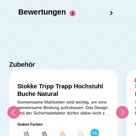
Bewertungen
1
Zubehör
Stokke Tripp Trapp Hochstuhl
Durchschnittliche Bewertung v
Buche Natural
Gemeinsame Mahlzeiten sind wichtig, um eine
gemeinsame Bindung aufzubauen. Das Design
und der Sicherheitsfaktor dürfen dabei nicht zu
kurz kommen. Der Stokke Tripp Trapp ist dafür
perfekt geeignet. Seine solide Konstruktion
Stokke Farben
sorgt für einen sicheren und stabilen Halt. So
v
+
1
kann dein Schatz auf Augenhöhe essen und