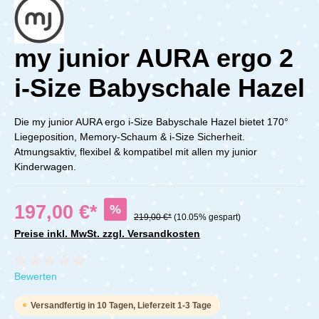
my junior AURA ergo 2
i-Size Babyschale Hazel
Die my junior AURA ergo i-Size Babyschale Hazel bietet 170°
Liegeposition, Memory-Schaum & i-Size Sicherheit.
Atmungsaktiv, flexibel & kompatibel mit allen my junior
Kinderwagen.
197,00 €*
%
219,00 €*
(10.05% gespart)
Preise inkl. MwSt. zzgl. Versandkosten
Durchschnittliche Bewertung von 0 von 5 Sternen
Bewerten
Versandfertig in 10 Tagen, Lieferzeit 1-3 Tage