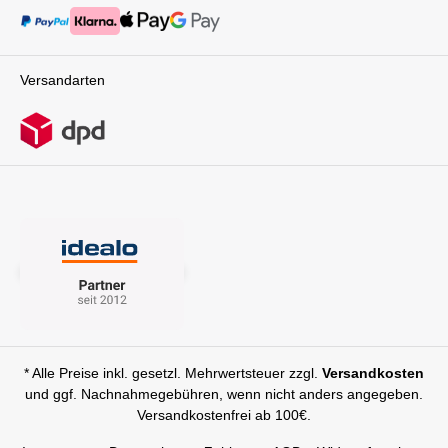
er Dich und Dein Baby von Anfang an – flexibel,
sicher und stilvoll.Ein Handgriff, der alles
verändert – und Dir Freiheit schenkt, Dein
Familienleben so zu gestalten, wie es für Euch
Versandarten
passt.Technische Details: Gestell mit
SportsitzFaltmaß (LxBxH): 66 x 55 x 34
cmGewicht: 10,85 kgBabywanneVerwendung
ab Geburt bis 9 kgFaltmaß: L 58 x W 42 x H 18
cmGewicht: 4.0
kgLieferumfang:GestellBabywanne EvoOne &
SlideUp TechnologiWickelrucksack mit
FächernSportsitz mit
RückenbelüftungssystemEinkaufskorb inkl.
Extrafach2in1 Regenverdeck
UniversalGetränkehalter zur Anbindung am
GestellAchtung: Babyschalen Universal Adapter
sind nicht inklusive ( separat erhältlich )
* Alle Preise inkl. gesetzl. Mehrwertsteuer zzgl.
Versandkosten
und ggf. Nachnahmegebühren, wenn nicht anders angegeben.
Versandkostenfrei ab 100€.