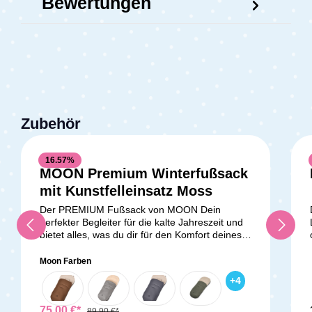
Bewertungen
Zubehör
16.57
%
MOON Premium Winterfußsack
mit Kunstfelleinsatz Moss
Der PREMIUM Fußsack von MOON Dein
perfekter Begleiter für die kalte Jahreszeit und
bietet alles, was du dir für den Komfort deines
Kindes wünschen kannst. Hergestellt mit viel
Liebe zum Detail, kombiniert er funktionale
Moon Farben
Eigenschaften mit einem stilvollen Design, das
+
4
sich nahtlos in deinen MOON Kombi-
Kinderwagen einfügt. Kuscheliges Teddyfell für
wohlige Wärme Der PREMIUM Fußsack ist mit
75,00 €*
89,90 €*