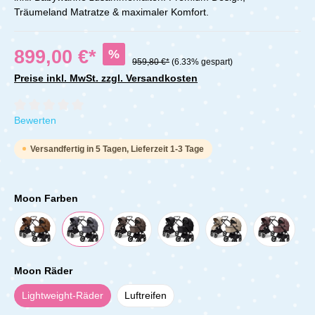
Träumeland Matratze & maximaler Komfort.
899,00 €*
%
959,80 €*
(6.33% gespart)
Preise inkl. MwSt. zzgl. Versandkosten
Durchschnittliche Bewertung von 0 von 5 Sternen
Bewerten
Versandfertig in 5 Tagen, Lieferzeit 1-3 Tage
Moon Farben
Moon Räder
Lightweight-Räder
Luftreifen