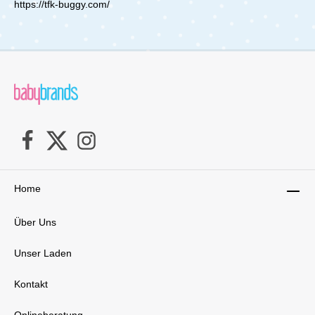
https://tfk-buggy.com/
und Schiebegriff Sicherheit hat höchste
Priorität: Der tfk mono3 verfügt über einen
neuen Handbremshebel mit integrierter
Parkbremse, die dir volle Kontrolle in jeder
Situation bietet. Die Scheibenbremsen hinten
sorgen auch bei höherem Tempo für sicheres
Bremsen und somit für ein Plus an Sicherheit.
Der höhenverstellbare Schiebegriff ist mit
veganem Leder überzogen, was nicht nur edel
aussieht, sondern auch langlebig und
pflegeleicht ist. So kannst du den Griff optimal
an deine Körpergröße anpassen und den
Buggy ergonomisch schieben – ideal für lange
Spaziergänge oder sportliche Aktivitäten. Top
Features des tfk mono3
Home
Kombikinderwagens Der tfk mono3 kombiniert
Flexibilität mit Komfort. Hier sind die
Über Uns
herausragenden Features, die ihn als
Kombikinderwagen so einzigartig
machen: Patentierte Kombieinheit (Wanne &
Unser Laden
Sitz): Diese clevere Lösung ermöglicht es dir,
die Kombieinheit sowohl als Liegewanne für
Kontakt
Neugeborene als auch später als komfortablen
Sportsitz zu verwenden. So begleitet dich der
tfk mono3 vom ersten Tag an und passt sich
Onlineberatung