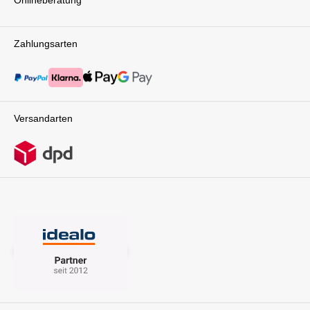
den Entwicklungsstufen deines Kindes
an. Stufenlos verstellbare Rückenlehne mit
Lüftungsoption: Für einen gesunden Schlaf und
Zahlungsarten
eine angenehme Sitzposition lässt sich die
Rückenlehne stufenlos verstellen. Dank der
integrierten Lüftungsoption wird für frische Luft
gesorgt, sodass auch bei warmem Wetter ein
angenehmes Klima herrscht. Optionales
Fußbrett: Das zusätzliche Fußbrett bietet
Versandarten
deinem Kind besonders viel Komfort und
Beinfreiheit – gerade auf längeren Strecken. Es
unterstützt außerdem eine ergonomisch
korrekte Haltung im Sitz. Flexible Montage in
beide Fahrtrichtungen: Die Kombieinheit kann
sowohl in Fahrtrichtung als auch rückwärts
montiert werden, je nachdem, ob dein Kind die
Umgebung entdecken oder lieber in Richtung
der Eltern blicken möchte. Extra Schlafposition
im Sitzmodus: Wird die Kombieinheit als Sitz
genutzt, sorgt die flache Schlafposition für einen
bequemen Platz zum Ausruhen und Schlafen –
perfekt für Nickerchen unterwegs. Exklusive
Features des tfk mono3 Sportkinderwagens Für
größere Kinder oder längere Ausflüge
verwandelt sich der tfk mono3 in einen