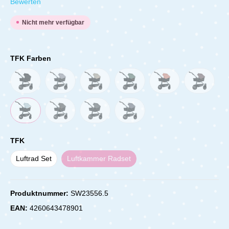
Durchschnittliche Bewertung von 0 von 5 Sternen
Bewerten
Nicht mehr verfügbar
TFK Farben
TFK
Luftrad Set
Luftkammer Radset
Produktnummer:
SW23556.5
EAN:
4260643478901