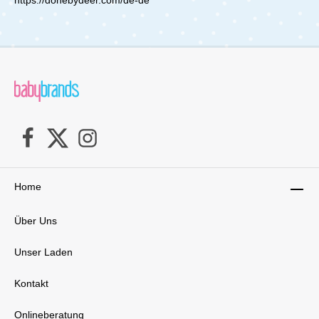
spielerische Weise beim Lernen, selbstständig
zu essen – sicher, hygienisch und mit viel
Freude! Lieferumfang: 1x Stick & Stay
Teller Wally Mustard aus Silikon
Home
Über Uns
Unser Laden
Kontakt
Onlineberatung