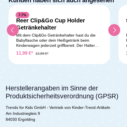
Kunden haben sich auch angesehen
7.7
%
Reer Clip&Go Cup Holder
Getränkehalter
Mit dem Clip&Go Getränkehalter hast du die
Babyflasche oder dein Heißgetränk beim
Kinderwagen jederzeit griffbereit. Der Halter
bietet Platz für alle gängigen Flaschen und
11,99 €*
12,99 €*
Becher mit 5–7 cm Durchmesser, inklusive
Fläschchen mit Henkel oder Coffee-to-go-
Bechern. Dank der Universalhalterung lässt sich
der Getränkehalter flexibel an fast allen
Kinderwagen, Buggys und Fahrrädern
befestigen. Das praktische Klemmsystem hält
Dein Getränk stabil und kippsicher, während
Herstellerangaben im Sinne der
das integrierte Drehgelenk die Position
Produktsicherheitsverordnung (GPSR)
individuell um 180° anpasst. So bleibt die
Flasche immer aufrecht und ein Auslaufen wird
verhindert. Perfekt für Spaziergänge, Ausflüge
Trends for Kids GmbH - Vertrieb von Kinder-Trend-Artikeln
und unterwegs, damit Dein Kind immer
Am Industriegleis 9
ausreichend trinken kann.Lieferumfang:1x Reer
84030 Ergolding
Getränkehalter