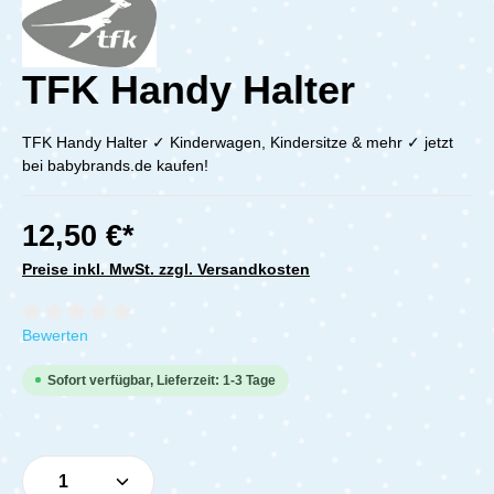
TFK Handy Halter
TFK Handy Halter ✓ Kinderwagen, Kindersitze & mehr ✓ jetzt
bei babybrands.de kaufen!
12,50 €*
Preise inkl. MwSt. zzgl. Versandkosten
Durchschnittliche Bewertung von 0 von 5 Sternen
Bewerten
Sofort verfügbar, Lieferzeit: 1-3 Tage
Produkt Anzahl: Gib den gewünschten Wert e