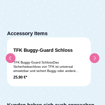
Accessory Items
TFK Buggy-Guard Schloss
TFK Buggy-Guard SchlossDas
Sicherheitsschloss von TFK ist universal
einsetzbar und sichert Buggy oder andere
Gegenstände vor Diebstahl. Mit dem
25,90 €*
Zahlenschloss kannst du deinen Kinderwagen
abschließen oder beispielsweise auch die
Wickeltasche am Kinderwagen vor Langfingern
schützen. Gewicht: 0,2 kg Lieferumfang: 1x
TFK Buggy-Guard Zahlenschloss