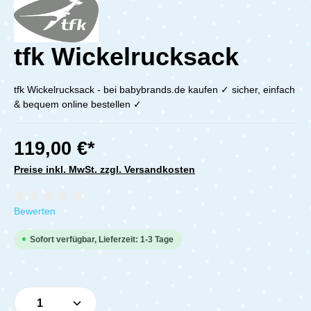
tfk Wickelrucksack
tfk Wickelrucksack - bei babybrands.de kaufen ✓ sicher, einfach
& bequem online bestellen ✓
119,00 €*
Preise inkl. MwSt. zzgl. Versandkosten
Durchschnittliche Bewertung von 0 von 5 Sternen
Bewerten
Sofort verfügbar, Lieferzeit: 1-3 Tage
Produkt Anzahl: Gib den gewünschten Wert e