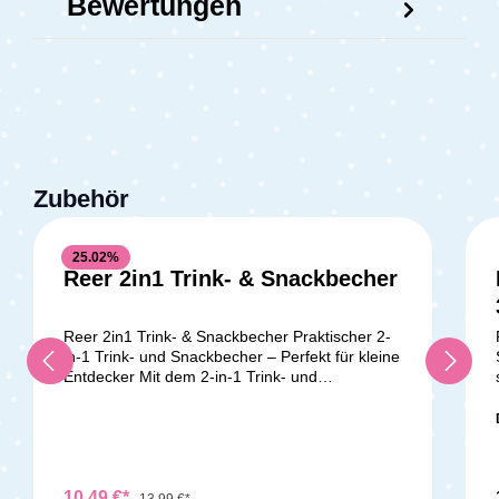
Bewertungen
Zubehör
25.02
%
Reer 2in1 Trink- & Snackbecher
Reer 2in1 Trink- & Snackbecher Praktischer 2-
in-1 Trink- und Snackbecher – Perfekt für kleine
Entdecker Mit dem 2-in-1 Trink- und
Snackbecher machst Du Deinem Kind den
Alltag einfacher und förderst gleichzeitig seine
Selbstständigkeit. Dieser clevere Becher
kombiniert die Funktionen eines Trinkbechers
mit einem praktischen Snackbehälter – ideal für
Zuhause oder unterwegs. Trinken und snacken
10,49 €*
13,99 €*